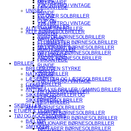
ANDRE
MILLIONAIRE
Y2K / RETRO / VINTAGE
FIRKANTEDE
UNISEX
RUNDE
FIT OVER SOLBRILLER
ANDRE
CLIP-ON
Y2K / RETRO / VINTAGE
FESTBRILLER
ALLE DAME SOLBRILLER
ALLE BØRNESOLBRILLER
AVIATOR
AVIATOR BØRNESOLBRILLER
WAYFARER
CLUBMASTER BØRNESOLBRILLER
CLUBMASTER
MILLIONAIRE BØRNESOLBRILLER
HURTIGBRILLER
WAYFARER BØRNESOLBRILLER
MILLIONAIRE
ANDRE BØRNESOLBRILLER
FIRKANTEDE
BRILLER
RUNDE
BRILLER UDEN STYRKE
SHIELD
NATKØREBRILLER
ANDRE
LÆSEBRILLER OG LÆSESOLBRILLER
Y2K / RETRO / VINTAGE
CYKELBRILLER
UNISEX
ANTI BLÅ LYS BRILLER / GAMING BRILLER
FIT OVER SOLBRILLER
SIKKERHEDSBRILLER OG
CLIP-ON
SIKKERHEDSOLBRILLER
FESTBRILLER
SKIBRILLER
ALLE BØRNESOLBRILLER
ETUIER & TILBEHØR
AVIATOR BØRNESOLBRILLER
TØJ OG ACCESSORIES
CLUBMASTER BØRNESOLBRILLER
BÆLTER
MILLIONAIRE BØRNESOLBRILLER
SMYKKER
WAYFARER BØRNESOLBRILLER