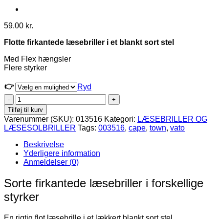
59.00
kr.
Flotte firkantede læsebriller i et blankt sort stel
Med Flex hængsler
Flere styrker
👉
Ryd
Firkantede
sorte
Tilføj til kurv
læsebriller
Varenummer (SKU):
013516
Kategori:
LÆSEBRILLER OG
-
LÆSESOLBRILLER
Tags:
003516
,
cape
,
town
,
vato
Cape
Town
Beskrivelse
antal
Yderligere information
Anmeldelser (0)
Sorte firkantede læsebriller i forskellige
styrker
En rigtig flot læsebrille i et lækkert blankt sort stel.