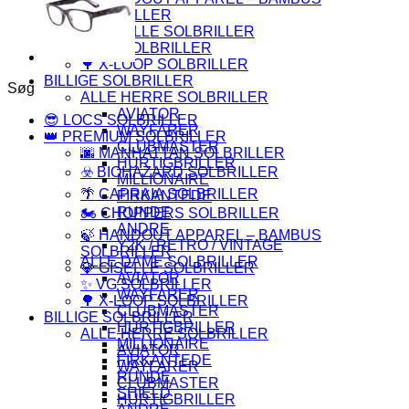
SOLBRILLER
💎 GISELLE SOLBRILLER
✨ VG SOLBRILLER
🌳 X-LOOP SOLBRILLER
BILLIGE SOLBRILLER
Søg
ALLE HERRE SOLBRILLER
AVIATOR
😎 LOCS SOLBRILLER
WAYFARER
👑 PREMIUM SOLBRILLER
CLUBMASTER
🌆 MANHATTAN SOLBRILLER
HURTIGBRILLER
☣️ BIOHAZARD SOLBRILLER
MILLIONAIRE
🌴 CAPRAIA SOLBRILLER
FIRKANTEDE
RUNDE
🏍️ CHOPPERS SOLBRILLER
ANDRE
🍃 HANDOUT APPAREL – BAMBUS
Y2K / RETRO / VINTAGE
SOLBRILLER
ALLE DAME SOLBRILLER
💎 GISELLE SOLBRILLER
AVIATOR
✨ VG SOLBRILLER
WAYFARER
🌳 X-LOOP SOLBRILLER
CLUBMASTER
BILLIGE SOLBRILLER
HURTIGBRILLER
ALLE HERRE SOLBRILLER
MILLIONAIRE
AVIATOR
FIRKANTEDE
WAYFARER
RUNDE
CLUBMASTER
SHIELD
HURTIGBRILLER