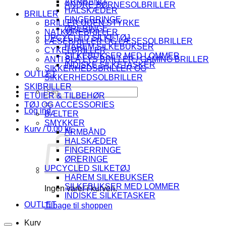
ARMBÅND
ANDRE BØRNESOLBRILLER
HALSKÆDER
BRILLER
FINGERRINGE
BRILLER UDEN STYRKE
ØRERINGE
NATKØREBRILLER
UPCYCLED SILKETØJ
LÆSEBRILLER OG LÆSESOLBRILLER
HAREM SILKEBUKSER
CYKELBRILLER
SILKEBUKSER MED LOMMER
ANTI BLÅ LYS BRILLER / GAMING BRILLER
INDISKE SILKETASKER
SIKKERHEDSBRILLER OG
OUTLET
SIKKERHEDSOLBRILLER
SKIBRILLER
Søg
ETUIER & TILBEHØR
efter:
TØJ OG ACCESSORIES
Log ind
BÆLTER
SMYKKER
Kurv /
0.00
kr.
ARMBÅND
HALSKÆDER
FINGERRINGE
ØRERINGE
UPCYCLED SILKETØJ
HAREM SILKEBUKSER
SILKEBUKSER MED LOMMER
Ingen varer i kurven.
INDISKE SILKETASKER
OUTLET
Tilbage til shoppen
Kurv