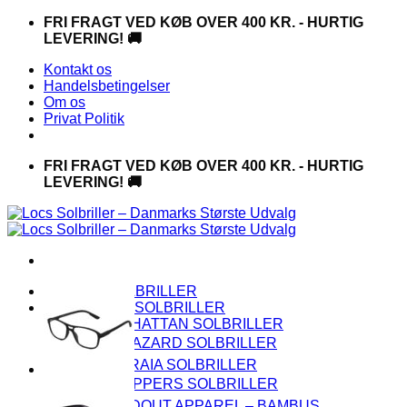
Fortsæt
FRI FRAGT VED KØB OVER 400 KR. - HURTIG
til
LEVERING! 🚚
indhold
Kontakt os
Handelsbetingelser
Om os
Privat Politik
FRI FRAGT VED KØB OVER 400 KR. - HURTIG
LEVERING! 🚚
😎 LOCS SOLBRILLER
👑 PREMIUM SOLBRILLER
🌆 MANHATTAN SOLBRILLER
☣️ BIOHAZARD SOLBRILLER
🌴 CAPRAIA SOLBRILLER
🏍️ CHOPPERS SOLBRILLER
🍃 HANDOUT APPAREL – BAMBUS