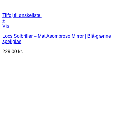
Tilføj til ønskeliste!
+
Vis
Locs Solbriller – Mat Asombroso Mirror | Blå-grønne
spejlglas
229.00
kr.