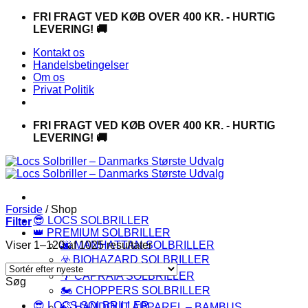
Fortsæt
FRI FRAGT VED KØB OVER 400 KR. - HURTIG
til
LEVERING! 🚚
indhold
Kontakt os
Handelsbetingelser
Om os
Privat Politik
FRI FRAGT VED KØB OVER 400 KR. - HURTIG
LEVERING! 🚚
Forside
/
Shop
😎 LOCS SOLBRILLER
Filter
👑 PREMIUM SOLBRILLER
Sorteret
Viser 1–120 af 1025 resultater
🌆 MANHATTAN SOLBRILLER
efter
☣️ BIOHAZARD SOLBRILLER
seneste
🌴 CAPRAIA SOLBRILLER
Søg
🏍️ CHOPPERS SOLBRILLER
😎 LOCS SOLBRILLER
🍃 HANDOUT APPAREL – BAMBUS