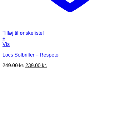
Tilføj til ønskeliste!
+
Vis
Locs Solbriller – Respeto
Den
Den
249.00
kr.
239.00
kr.
oprindelige
aktuelle
pris
pris
var:
er:
249.00 kr..
239.00 kr..