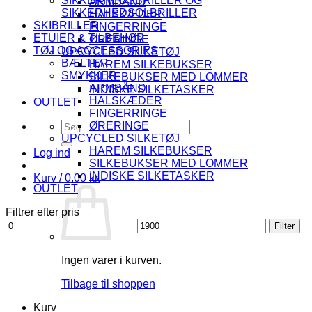
SIKKERHEDSBRILLER OG
ARMBÅND
SIKKERHEDSOLBRILLER
HALSKÆDER
SKIBRILLER
FINGERRINGE
ETUIER & TILBEHØR
ØRERINGE
TØJ OG ACCESSORIES
UPCYCLED SILKETØJ
BÆLTER
HAREM SILKEBUKSER
SMYKKER
SILKEBUKSER MED LOMMER
ARMBÅND
INDISKE SILKETASKER
HALSKÆDER
OUTLET
FINGERRINGE
Søg
ØRERINGE
efter:
UPCYCLED SILKETØJ
HAREM SILKEBUKSER
Log ind
SILKEBUKSER MED LOMMER
INDISKE SILKETASKER
Kurv /
0.00
kr.
OUTLET
Filtrer efter pris
Mindste
Højeste
Filter
pris
pris
Ingen varer i kurven.
Tilbage til shoppen
Kurv