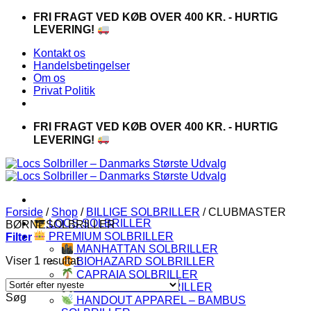
Fortsæt
FRI FRAGT VED KØB OVER 400 KR. - HURTIG
til
LEVERING!
indhold
Kontakt os
Handelsbetingelser
Om os
Privat Politik
FRI FRAGT VED KØB OVER 400 KR. - HURTIG
LEVERING!
Forside
/
Shop
/
BILLIGE SOLBRILLER
/
CLUBMASTER
LOCS SOLBRILLER
BØRNESOLBRILLER
PREMIUM SOLBRILLER
Filter
MANHATTAN SOLBRILLER
Viser 1 resultat
BIOHAZARD SOLBRILLER
CAPRAIA SOLBRILLER
CHOPPERS SOLBRILLER
Søg
HANDOUT APPAREL – BAMBUS