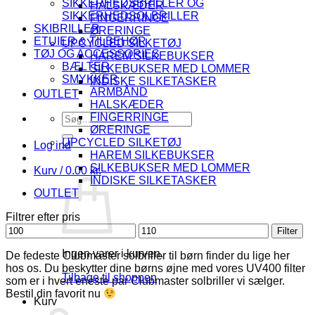
SIKKERHEDSBRILLER OG
HALSKÆDER
SIKKERHEDSOLBRILLER
FINGERRINGE
SKIBRILLER
ØRERINGE
ETUIER & TILBEHØR
UPCYCLED SILKETØJ
TØJ OG ACCESSORIES
HAREM SILKEBUKSER
BÆLTER
SILKEBUKSER MED LOMMER
SMYKKER
INDISKE SILKETASKER
ARMBÅND
OUTLET
HALSKÆDER
Søg
FINGERRINGE
efter:
ØRERINGE
UPCYCLED SILKETØJ
Log ind
HAREM SILKEBUKSER
SILKEBUKSER MED LOMMER
Kurv /
0.00
kr.
INDISKE SILKETASKER
OUTLET
Filtrer efter pris
Mindste
Højeste
Filter
pris
pris
Ingen varer i kurven.
De fedeste Clubmaster solbriller til børn finder du lige her
hos os. Du beskytter dine børns øjne med vores UV400 filter
Tilbage til shoppen
som er i hvert eneste par Clubmaster solbriller vi sælger.
Bestil din favorit nu
Kurv