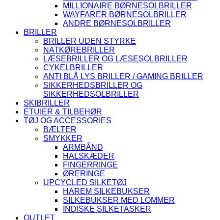
MILLIONAIRE BØRNESOLBRILLER
WAYFARER BØRNESOLBRILLER
ANDRE BØRNESOLBRILLER
BRILLER
BRILLER UDEN STYRKE
NATKØREBRILLER
LÆSEBRILLER OG LÆSESOLBRILLER
CYKELBRILLER
ANTI BLÅ LYS BRILLER / GAMING BRILLER
SIKKERHEDSBRILLER OG
SIKKERHEDSOLBRILLER
SKIBRILLER
ETUIER & TILBEHØR
TØJ OG ACCESSORIES
BÆLTER
SMYKKER
ARMBÅND
HALSKÆDER
FINGERRINGE
ØRERINGE
UPCYCLED SILKETØJ
HAREM SILKEBUKSER
SILKEBUKSER MED LOMMER
INDISKE SILKETASKER
OUTLET