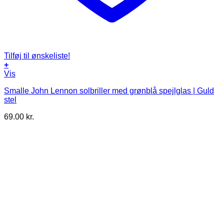
Tilføj til ønskeliste!
+
Vis
Smalle John Lennon solbriller med grønblå spejlglas | Guld
stel
69.00
kr.