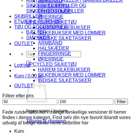
ANTI BLÅ LYS BRILLER / GAMING BRILLER
ARMBÅND
SIKKERHEDSBRILLER OG
HALSKÆDER
SIKKERHEDSOLBRILLER
FINGERRINGE
SKIBRILLER
ØRERINGE
ETUIER & TILBEHØR
UPCYCLED SILKETØJ
TØJ OG ACCESSORIES
HAREM SILKEBUKSER
BÆLTER
SILKEBUKSER MED LOMMER
SMYKKER
INDISKE SILKETASKER
ARMBÅND
OUTLET
HALSKÆDER
Søg
FINGERRINGE
efter:
ØRERINGE
UPCYCLED SILKETØJ
Log ind
HAREM SILKEBUKSER
SILKEBUKSER MED LOMMER
Kurv /
0.00
kr.
INDISKE SILKETASKER
OUTLET
Filtrer efter pris
Mindste
Højeste
Filter
pris
pris
Ingen varer i kurven.
Fede runde solbriller i mange forskellige versioner til herrer
findes i denne kategori. Find selv din nye favorit iblandt vores
Tilbage til shoppen
udvalg af billige runde herre solbriller her
Kurv