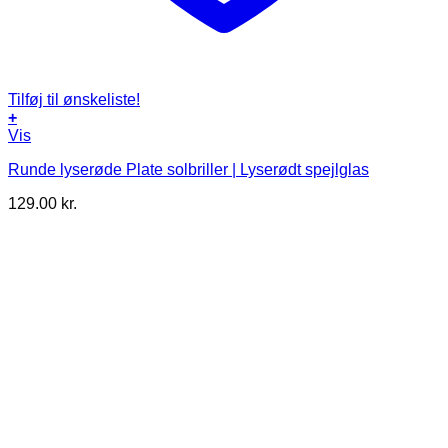
Tilføj til ønskeliste!
+
Vis
Runde lyserøde Plate solbriller | Lyserødt spejlglas
129.00
kr.