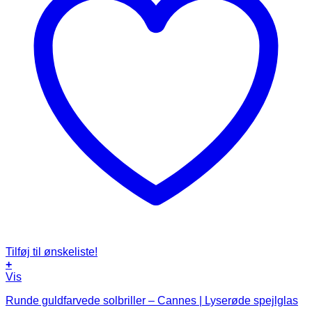
Tilføj til ønskeliste!
+
Vis
Runde guldfarvede solbriller – Cannes | Lyserøde spejlglas