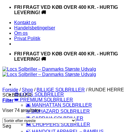
Fortsæt
FRI FRAGT VED KØB OVER 400 KR. - HURTIG
til
LEVERING! 🚚
indhold
Kontakt os
Handelsbetingelser
Om os
Privat Politik
FRI FRAGT VED KØB OVER 400 KR. - HURTIG
LEVERING! 🚚
Forside
/
Shop
/
BILLIGE SOLBRILLER
/
RUNDE HERRE
😎 LOCS SOLBRILLER
SOLBRILLER
👑 PREMIUM SOLBRILLER
Filter
🌆 MANHATTAN SOLBRILLER
Sorteret
Viser 74 resultater
☣️ BIOHAZARD SOLBRILLER
efter
🌴 CAPRAIA SOLBRILLER
seneste
🏍️ CHOPPERS SOLBRILLER
Søg
🍃 HANDOUT APPAREL – BAMBUS