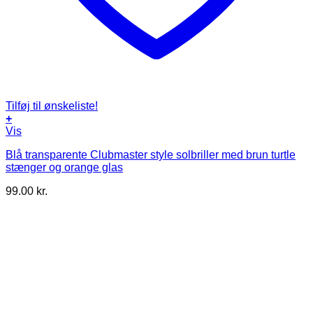
Tilføj til ønskeliste!
+
Vis
Blå transparente Clubmaster style solbriller med brun turtle
stænger og orange glas
99.00
kr.