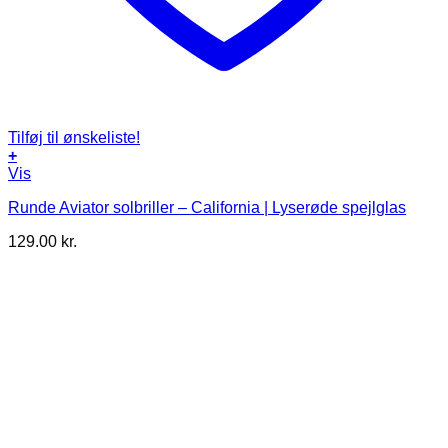
Tilføj til ønskeliste!
+
Vis
Runde Aviator solbriller – California | Lyserøde spejlglas
129.00
kr.