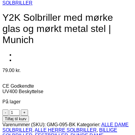
SOLBRILLER
Y2K Solbriller med mørke
glas og mørkt metal stel |
Munich
79.00
kr.
CE Godkendte
UV400 Beskyttelse
På lager
Y2K
Solbriller
Tilføj til kurv
med
Varenummer (SKU):
GMG-095-BK
Kategorier:
ALLE DAME
mørke
SOLBRILLER
,
ALLE HERRE SOLBRILLER
,
BILLIGE
glas