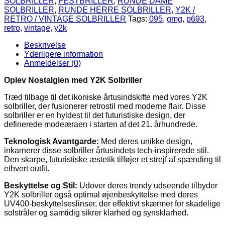
SOLBRILLER
,
FESTBRILLER
,
RUNDE DAME
og
SOLBRILLER
,
RUNDE HERRE SOLBRILLER
,
Y2K /
mørkt
RETRO / VINTAGE SOLBRILLER
Tags:
095
,
gmg
,
p693
,
metal
retro
,
vintage
,
y2k
stel
|
Beskrivelse
Munich
Yderligere information
antal
Anmeldelser (0)
Oplev Nostalgien med Y2K Solbriller
Træd tilbage til det ikoniske årtusindskifte med vores Y2K
solbriller, der fusionerer retrostil med moderne flair. Disse
solbriller er en hyldest til det futuristiske design, der
definerede modeæraen i starten af det 21. århundrede.
Teknologisk Avantgarde:
Med deres unikke design,
inkarnerer disse solbriller årtusindets tech-inspirerede stil.
Den skarpe, futuristiske æstetik tilføjer et strejf af spænding til
ethvert outfit.
Beskyttelse og Stil:
Udover deres trendy udseende tilbyder
Y2K solbriller også optimal øjenbeskyttelse med deres
UV400-beskyttelseslinser, der effektivt skærmer for skadelige
solstråler og samtidig sikrer klarhed og synsklarhed.