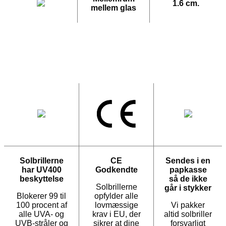
1.6 cm.
mellem glas
Solbrillerne
CE
Sendes i en
har UV400
Godkendte
papkasse
beskyttelse
så de ikke
Solbrillerne
går i stykker
Blokerer 99 til
opfylder alle
100 procent af
lovmæssige
Vi pakker
alle UVA- og
krav i EU, der
altid solbriller
UVB-stråler og
sikrer at dine
forsvarligt