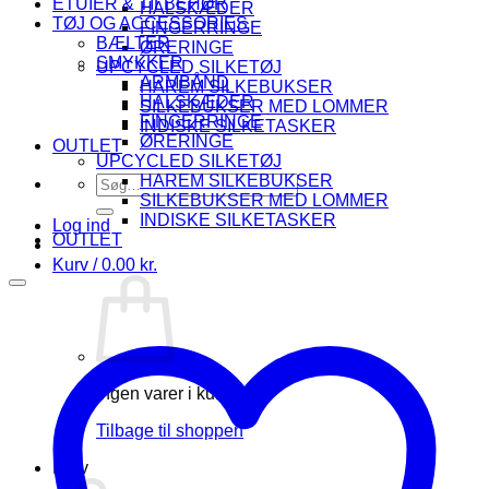
ETUIER & TILBEHØR
HALSKÆDER
TØJ OG ACCESSORIES
FINGERRINGE
BÆLTER
ØRERINGE
SMYKKER
UPCYCLED SILKETØJ
ARMBÅND
HAREM SILKEBUKSER
HALSKÆDER
SILKEBUKSER MED LOMMER
FINGERRINGE
INDISKE SILKETASKER
ØRERINGE
OUTLET
UPCYCLED SILKETØJ
HAREM SILKEBUKSER
Søg
SILKEBUKSER MED LOMMER
efter:
INDISKE SILKETASKER
Log ind
OUTLET
Kurv /
0.00
kr.
Ingen varer i kurven.
Tilbage til shoppen
Kurv