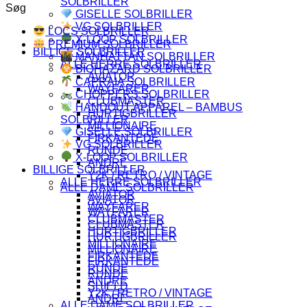
SOLBRILLER
Søg
GISELLE SOLBRILLER
VG SOLBRILLER
LOCS SOLBRILLER
X-LOOP SOLBRILLER
PREMIUM SOLBRILLER
BILLIGE SOLBRILLER
MANHATTAN SOLBRILLER
ALLE HERRE SOLBRILLER
BIOHAZARD SOLBRILLER
AVIATOR
CAPRAIA SOLBRILLER
WAYFARER
CHOPPERS SOLBRILLER
CLUBMASTER
HANDOUT APPAREL – BAMBUS
HURTIGBRILLER
SOLBRILLER
MILLIONAIRE
GISELLE SOLBRILLER
FIRKANTEDE
VG SOLBRILLER
RUNDE
X-LOOP SOLBRILLER
ANDRE
BILLIGE SOLBRILLER
Y2K / RETRO / VINTAGE
ALLE HERRE SOLBRILLER
ALLE DAME SOLBRILLER
AVIATOR
AVIATOR
WAYFARER
WAYFARER
CLUBMASTER
CLUBMASTER
HURTIGBRILLER
HURTIGBRILLER
MILLIONAIRE
MILLIONAIRE
FIRKANTEDE
FIRKANTEDE
RUNDE
RUNDE
ANDRE
SHIELD
Y2K / RETRO / VINTAGE
ANDRE
ALLE DAME SOLBRILLER