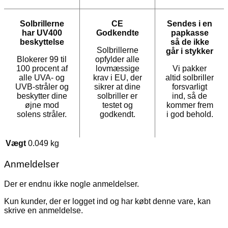
Solbrillerne
CE
Sendes i en
har UV400
Godkendte
papkasse
beskyttelse
så de ikke
Solbrillerne
går i stykker
Blokerer 99 til
opfylder alle
100 procent af
lovmæssige
Vi pakker
alle UVA- og
krav i EU, der
altid solbriller
UVB-stråler og
sikrer at dine
forsvarligt
beskytter dine
solbriller er
ind, så de
øjne mod
testet og
kommer frem
solens stråler.
godkendt.
i god behold.
Vægt
0.049 kg
Anmeldelser
Der er endnu ikke nogle anmeldelser.
Kun kunder, der er logget ind og har købt denne vare, kan
skrive en anmeldelse.