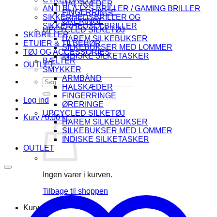
HALSKÆDER
ANTI BLÅ LYS BRILLER / GAMING BRILLER
FINGERRINGE
SIKKERHEDSBRILLER OG
ØRERINGE
SIKKERHEDSOLBRILLER
UPCYCLED SILKETØJ
SKIBRILLER
HAREM SILKEBUKSER
ETUIER & TILBEHØR
SILKEBUKSER MED LOMMER
TØJ OG ACCESSORIES
INDISKE SILKETASKER
BÆLTER
OUTLET
SMYKKER
ARMBÅND
Søg
HALSKÆDER
efter:
FINGERRINGE
Log ind
ØRERINGE
UPCYCLED SILKETØJ
Kurv /
0.00
kr.
HAREM SILKEBUKSER
SILKEBUKSER MED LOMMER
INDISKE SILKETASKER
OUTLET
Ingen varer i kurven.
Tilbage til shoppen
Kurv