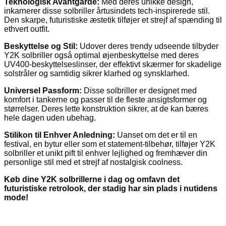
Teknologisk Avantgarde:
Med deres unikke design,
inkarnerer disse solbriller årtusindets tech-inspirerede stil.
Den skarpe, futuristiske æstetik tilføjer et strejf af spænding til
ethvert outfit.
Beskyttelse og Stil:
Udover deres trendy udseende tilbyder
Y2K solbriller også optimal øjenbeskyttelse med deres
UV400-beskyttelseslinser, der effektivt skærmer for skadelige
solstråler og samtidig sikrer klarhed og synsklarhed.
Universel Passform:
Disse solbriller er designet med
komfort i tankerne og passer til de fleste ansigtsformer og
størrelser. Deres lette konstruktion sikrer, at de kan bæres
hele dagen uden ubehag.
Stilikon til Enhver Anledning:
Uanset om det er til en
festival, en bytur eller som et statement-tilbehør, tilføjer Y2K
solbriller et unikt pift til enhver lejlighed og fremhæver din
personlige stil med et strejf af nostalgisk coolness.
Køb dine Y2K solbrillerne i dag og omfavn det
futuristiske retrolook, der stadig har sin plads i nutidens
mode!