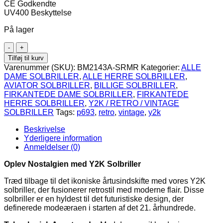
CE Godkendte
UV400 Beskyttelse
På lager
Ultra
smalle
Tilføj til kurv
Y2K
Varenummer (SKU):
BM2143A-SRMR
Kategorier:
ALLE
Aviator
DAME SOLBRILLER
,
ALLE HERRE SOLBRILLER
,
Solbriller
AVIATOR SOLBRILLER
,
BILLIGE SOLBRILLER
,
med
FIRKANTEDE DAME SOLBRILLER
,
FIRKANTEDE
sølv
HERRE SOLBRILLER
,
Y2K / RETRO / VINTAGE
spejlglas
SOLBRILLER
Tags:
p693
,
retro
,
vintage
,
y2k
og
sølv
Beskrivelse
metal
Yderligere information
stel
Anmeldelser (0)
|
Stuttgart
Oplev Nostalgien med Y2K Solbriller
antal
Træd tilbage til det ikoniske årtusindskifte med vores Y2K
solbriller, der fusionerer retrostil med moderne flair. Disse
solbriller er en hyldest til det futuristiske design, der
definerede modeæraen i starten af det 21. århundrede.