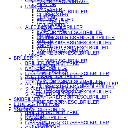
Y2K / RETRO / VINTAGE
AVIATOR
UNISEX
WAYFARER
FIT OVER SOLBRILLER
CLUBMASTER
CLIP-ON
HURTIGBRILLER
FESTBRILLER
MILLIONAIRE
ALLE BØRNESOLBRILLER
FIRKANTEDE
AVIATOR BØRNESOLBRILLER
RUNDE
CLUBMASTER BØRNESOLBRILLER
SHIELD
MILLIONAIRE BØRNESOLBRILLER
ANDRE
WAYFARER BØRNESOLBRILLER
Y2K / RETRO / VINTAGE
ANDRE BØRNESOLBRILLER
UNISEX
BRILLER
FIT OVER SOLBRILLER
BRILLER UDEN STYRKE
CLIP-ON
NATKØREBRILLER
FESTBRILLER
LÆSEBRILLER OG LÆSESOLBRILLER
ALLE BØRNESOLBRILLER
CYKELBRILLER
AVIATOR BØRNESOLBRILLER
ANTI BLÅ LYS BRILLER / GAMING BRILLER
CLUBMASTER BØRNESOLBRILLER
SIKKERHEDSBRILLER OG
MILLIONAIRE BØRNESOLBRILLER
SIKKERHEDSOLBRILLER
WAYFARER BØRNESOLBRILLER
SKIBRILLER
ANDRE BØRNESOLBRILLER
ETUIER & TILBEHØR
BRILLER
TØJ OG ACCESSORIES
BRILLER UDEN STYRKE
BÆLTER
NATKØREBRILLER
SMYKKER
LÆSEBRILLER OG LÆSESOLBRILLER
ARMBÅND
CYKELBRILLER