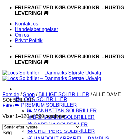
Fortsæt
FRI FRAGT VED KØB OVER 400 KR. - HURTIG
til
LEVERING! 🚚
indhold
Kontakt os
Handelsbetingelser
Om os
Privat Politik
FRI FRAGT VED KØB OVER 400 KR. - HURTIG
LEVERING! 🚚
Forside
/
Shop
/
BILLIGE SOLBRILLER
/
ALLE DAME
😎 LOCS SOLBRILLER
SOLBRILLER
👑 PREMIUM SOLBRILLER
Filter
🌆 MANHATTAN SOLBRILLER
Sorteret
Viser 1–120 af 590 resultater
☣️ BIOHAZARD SOLBRILLER
efter
🌴 CAPRAIA SOLBRILLER
seneste
🏍️ CHOPPERS SOLBRILLER
Søg
🍃 HANDOUT APPAREL – BAMBUS