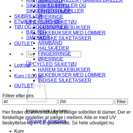
ANTI BLÅ LYS BRILLER / GAMING BRILLER
ARMBÅND
SIKKERHEDSBRILLER OG
HALSKÆDER
SIKKERHEDSOLBRILLER
FINGERRINGE
SKIBRILLER
ØRERINGE
ETUIER & TILBEHØR
UPCYCLED SILKETØJ
TØJ OG ACCESSORIES
HAREM SILKEBUKSER
BÆLTER
SILKEBUKSER MED LOMMER
SMYKKER
INDISKE SILKETASKER
ARMBÅND
OUTLET
HALSKÆDER
Søg
FINGERRINGE
efter:
ØRERINGE
UPCYCLED SILKETØJ
Log ind
HAREM SILKEBUKSER
SILKEBUKSER MED LOMMER
Kurv /
0.00
kr.
INDISKE SILKETASKER
OUTLET
Filtrer efter pris
Mindste
Højeste
Filter
pris
pris
Ingen varer i kurven.
Her finder du vores udvalg af billige solbriller til damer. Der er
forskellige modeller at vælge i mellem. Alle er med UV
Tilbage til shoppen
beskyttelse og er CE godkendte. Se hele udvalget nu
Kurv