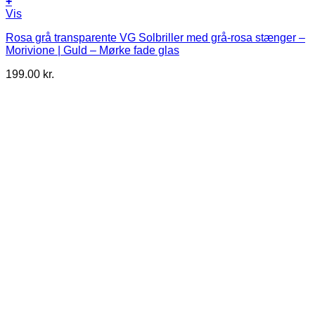
+
Vis
Rosa grå transparente VG Solbriller med grå-rosa stænger –
Morivione | Guld – Mørke fade glas
199.00
kr.