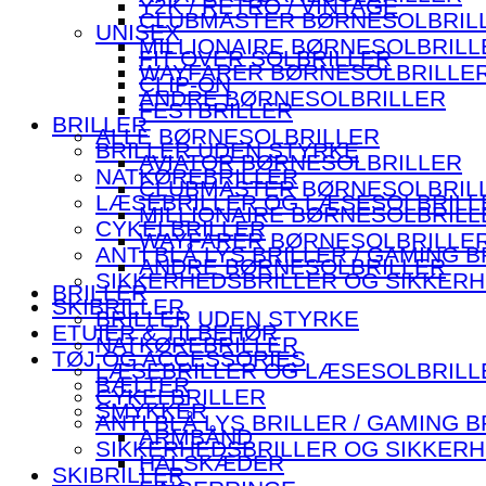
Y2K / RETRO / VINTAGE
CLUBMASTER BØRNESOLBRIL
UNISEX
MILLIONAIRE BØRNESOLBRILL
FIT OVER SOLBRILLER
WAYFARER BØRNESOLBRILLE
CLIP-ON
ANDRE BØRNESOLBRILLER
FESTBRILLER
BRILLER
ALLE BØRNESOLBRILLER
BRILLER UDEN STYRKE
AVIATOR BØRNESOLBRILLER
NATKØREBRILLER
CLUBMASTER BØRNESOLBRIL
LÆSEBRILLER OG LÆSESOLBRILL
MILLIONAIRE BØRNESOLBRILL
CYKELBRILLER
WAYFARER BØRNESOLBRILLE
ANTI BLÅ LYS BRILLER / GAMING B
ANDRE BØRNESOLBRILLER
SIKKERHEDSBRILLER OG SIKKER
BRILLER
SKIBRILLER
BRILLER UDEN STYRKE
ETUIER & TILBEHØR
NATKØREBRILLER
TØJ OG ACCESSORIES
LÆSEBRILLER OG LÆSESOLBRILL
BÆLTER
CYKELBRILLER
SMYKKER
ANTI BLÅ LYS BRILLER / GAMING B
ARMBÅND
SIKKERHEDSBRILLER OG SIKKER
HALSKÆDER
SKIBRILLER