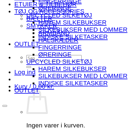
FINGERRINGE
ETUIER & TILBEHØR
ØRERINGE
TØJ OG ACCESSORIES
UPCYCLED SILKETØJ
BÆLTER
HAREM SILKEBUKSER
SMYKKER
SILKEBUKSER MED LOMMER
ARMBÅND
INDISKE SILKETASKER
HALSKÆDER
OUTLET
FINGERRINGE
ØRERINGE
Søg
UPCYCLED SILKETØJ
efter:
HAREM SILKEBUKSER
Log ind
SILKEBUKSER MED LOMMER
INDISKE SILKETASKER
Kurv /
0.00
kr.
OUTLET
Ingen varer i kurven.