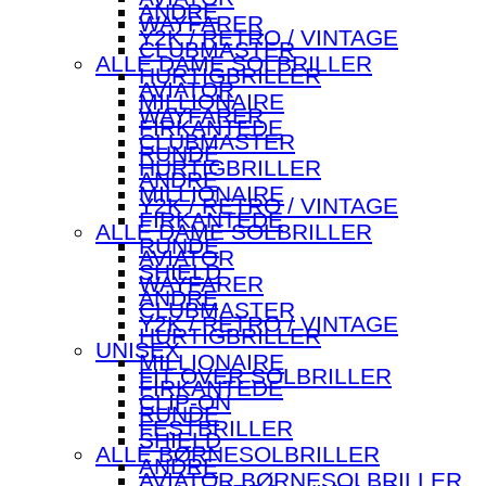
ANDRE
WAYFARER
Y2K / RETRO / VINTAGE
CLUBMASTER
ALLE DAME SOLBRILLER
HURTIGBRILLER
AVIATOR
MILLIONAIRE
WAYFARER
FIRKANTEDE
CLUBMASTER
RUNDE
HURTIGBRILLER
ANDRE
MILLIONAIRE
Y2K / RETRO / VINTAGE
FIRKANTEDE
ALLE DAME SOLBRILLER
RUNDE
AVIATOR
SHIELD
WAYFARER
ANDRE
CLUBMASTER
Y2K / RETRO / VINTAGE
HURTIGBRILLER
UNISEX
MILLIONAIRE
FIT OVER SOLBRILLER
FIRKANTEDE
CLIP-ON
RUNDE
FESTBRILLER
SHIELD
ALLE BØRNESOLBRILLER
ANDRE
AVIATOR BØRNESOLBRILLER