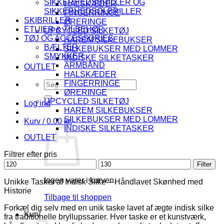
SIKKERHEDSBRILLER OG
HALSKÆDER
SIKKERHEDSOLBRILLER
FINGERRINGE
SKIBRILLER
ØRERINGE
ETUIER & TILBEHØR
UPCYCLED SILKETØJ
TØJ OG ACCESSORIES
HAREM SILKEBUKSER
BÆLTER
SILKEBUKSER MED LOMMER
SMYKKER
INDISKE SILKETASKER
ARMBÅND
OUTLET
HALSKÆDER
Søg
FINGERRINGE
efter:
ØRERINGE
UPCYCLED SILKETØJ
Log ind
HAREM SILKEBUKSER
SILKEBUKSER MED LOMMER
Kurv /
0.00
kr.
INDISKE SILKETASKER
OUTLET
Filtrer efter pris
Mindste
Højeste
Filter
pris
pris
Ingen varer i kurven.
Unikke Tasker af Indisk Silke – Håndlavet Skønhed med
Historie
Tilbage til shoppen
Forkæl dig selv med en unik taske lavet af ægte indisk silke
Kurv
fra traditionelle bryllupssarier. Hver taske er et kunstværk,