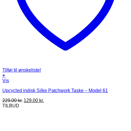
Tilføj til ønskeliste!
+
Vis
Upcycled indisk Silke Patchwork Taske – Model 61
Den
Den
229.00
kr.
129.00
kr.
oprindelige
aktuelle
TILBUD
pris
pris
var:
er:
229.00 kr..
129.00 kr..