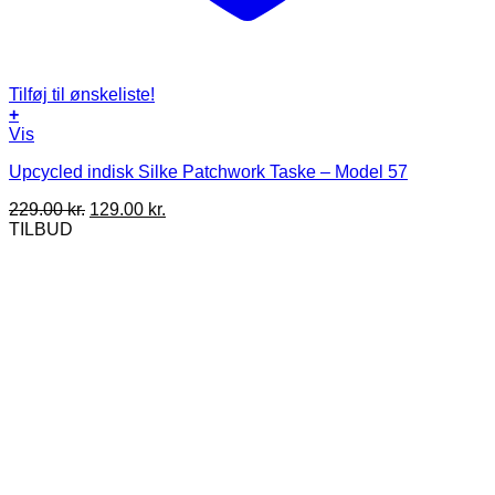
Tilføj til ønskeliste!
+
Vis
Upcycled indisk Silke Patchwork Taske – Model 57
Den
Den
229.00
kr.
129.00
kr.
oprindelige
aktuelle
TILBUD
pris
pris
var:
er:
229.00 kr..
129.00 kr..