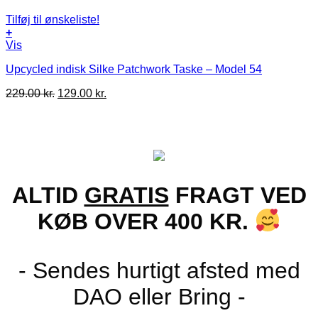
Tilføj til ønskeliste!
+
Vis
Upcycled indisk Silke Patchwork Taske – Model 54
Den
Den
229.00
kr.
129.00
kr.
oprindelige
aktuelle
pris
pris
var:
er:
229.00 kr..
129.00 kr..
ALTID
GRATIS
FRAGT VED
KØB OVER 400 KR.
- Sendes hurtigt afsted med
DAO eller Bring -