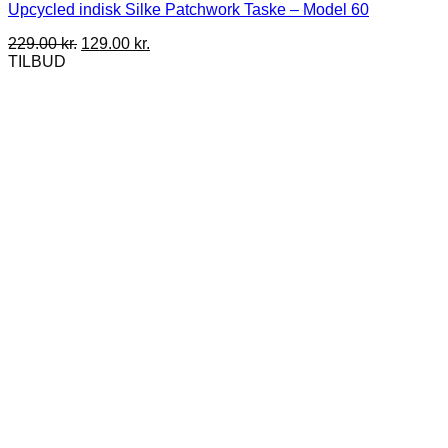
Upcycled indisk Silke Patchwork Taske – Model 60
Den
Den
229.00
kr.
129.00
kr.
oprindelige
aktuelle
TILBUD
pris
pris
var:
er:
229.00 kr..
129.00 kr..