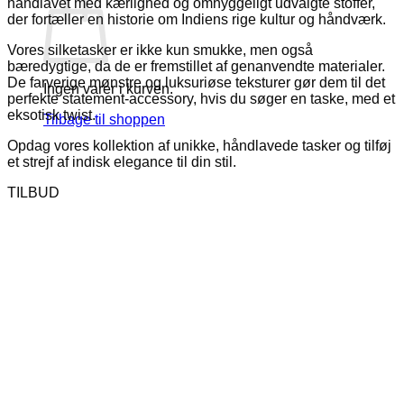
håndlavet med kærlighed og omhyggeligt udvalgte stoffer,
der fortæller en historie om Indiens rige kultur og håndværk.
Vores silketasker er ikke kun smukke, men også
bæredygtige, da de er fremstillet af genanvendte materialer.
De farverige mønstre og luksuriøse teksturer gør dem til det
Ingen varer i kurven.
perfekte statement-accessory, hvis du søger en taske, med et
eksotisk twist.
Tilbage til shoppen
Opdag vores kollektion af unikke, håndlavede tasker og tilføj
et strejf af indisk elegance til din stil.
TILBUD