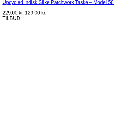
Upcycled indisk Silke Patchwork Taske – Model 58
Den
Den
229.00
kr.
129.00
kr.
oprindelige
aktuelle
TILBUD
pris
pris
var:
er:
229.00 kr..
129.00 kr..