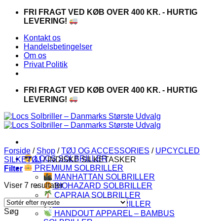
Fortsæt
FRI FRAGT VED KØB OVER 400 KR. - HURTIG
til
LEVERING!
indhold
Kontakt os
Handelsbetingelser
Om os
Privat Politik
FRI FRAGT VED KØB OVER 400 KR. - HURTIG
LEVERING!
Forside
/
Shop
/
TØJ OG ACCESSORIES
/
UPCYCLED
LOCS SOLBRILLER
SILKETØJ
/
INDISKE SILKETASKER
PREMIUM SOLBRILLER
Filter
MANHATTAN SOLBRILLER
Sorteret
Viser 7 resultater
BIOHAZARD SOLBRILLER
efter
CAPRAIA SOLBRILLER
seneste
CHOPPERS SOLBRILLER
Søg
HANDOUT APPAREL – BAMBUS