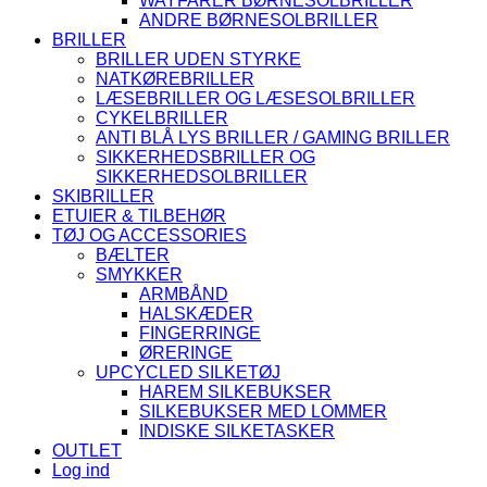
WAYFARER BØRNESOLBRILLER
ANDRE BØRNESOLBRILLER
BRILLER
BRILLER UDEN STYRKE
NATKØREBRILLER
LÆSEBRILLER OG LÆSESOLBRILLER
CYKELBRILLER
ANTI BLÅ LYS BRILLER / GAMING BRILLER
SIKKERHEDSBRILLER OG
SIKKERHEDSOLBRILLER
SKIBRILLER
ETUIER & TILBEHØR
TØJ OG ACCESSORIES
BÆLTER
SMYKKER
ARMBÅND
HALSKÆDER
FINGERRINGE
ØRERINGE
UPCYCLED SILKETØJ
HAREM SILKEBUKSER
SILKEBUKSER MED LOMMER
INDISKE SILKETASKER
OUTLET
Log ind