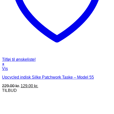
Tilføj til ønskeliste!
+
Vis
Upcycled indisk Silke Patchwork Taske – Model 55
Den
Den
229.00
kr.
129.00
kr.
oprindelige
aktuelle
TILBUD
pris
pris
var:
er:
229.00 kr..
129.00 kr..