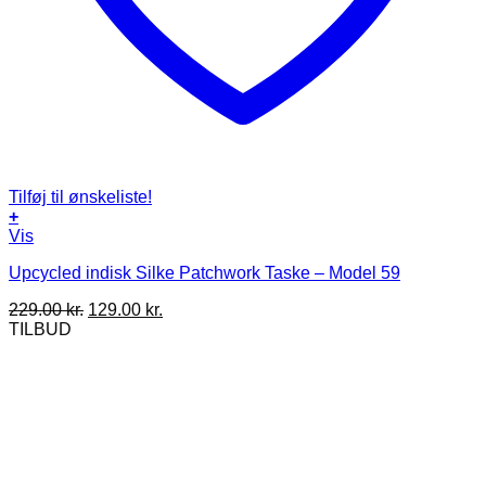
Tilføj til ønskeliste!
+
Vis
Upcycled indisk Silke Patchwork Taske – Model 59
Den
Den
229.00
kr.
129.00
kr.
oprindelige
aktuelle
TILBUD
pris
pris
var:
er:
229.00 kr..
129.00 kr..