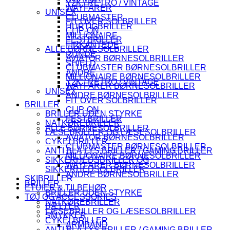
Y2K / RETRO / VINTAGE
WAYFARER
UNISEX
CLUBMASTER
FIT OVER SOLBRILLER
HURTIGBRILLER
CLIP-ON
MILLIONAIRE
FESTBRILLER
FIRKANTEDE
ALLE BØRNESOLBRILLER
RUNDE
AVIATOR BØRNESOLBRILLER
SHIELD
CLUBMASTER BØRNESOLBRILLER
ANDRE
MILLIONAIRE BØRNESOLBRILLER
Y2K / RETRO / VINTAGE
WAYFARER BØRNESOLBRILLER
UNISEX
ANDRE BØRNESOLBRILLER
FIT OVER SOLBRILLER
BRILLER
CLIP-ON
BRILLER UDEN STYRKE
FESTBRILLER
NATKØREBRILLER
ALLE BØRNESOLBRILLER
LÆSEBRILLER OG LÆSESOLBRILLER
AVIATOR BØRNESOLBRILLER
CYKELBRILLER
CLUBMASTER BØRNESOLBRILLER
ANTI BLÅ LYS BRILLER / GAMING BRILLER
MILLIONAIRE BØRNESOLBRILLER
SIKKERHEDSBRILLER OG
WAYFARER BØRNESOLBRILLER
SIKKERHEDSOLBRILLER
ANDRE BØRNESOLBRILLER
SKIBRILLER
BRILLER
ETUIER & TILBEHØR
BRILLER UDEN STYRKE
TØJ OG ACCESSORIES
NATKØREBRILLER
BÆLTER
LÆSEBRILLER OG LÆSESOLBRILLER
SMYKKER
CYKELBRILLER
ARMBÅND
ANTI BLÅ LYS BRILLER / GAMING BRILLER