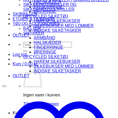
HALSKÆDER
SIKKERHEDSBRILLER OG
FINGERRINGE
SIKKERHEDSOLBRILLER
ØRERINGE
SKIBRILLER
UPCYCLED SILKETØJ
ETUIER & TILBEHØR
HAREM SILKEBUKSER
TØJ OG ACCESSORIES
SILKEBUKSER MED LOMMER
BÆLTER
INDISKE SILKETASKER
SMYKKER
OUTLET
ARMBÅND
HALSKÆDER
Søg
FINGERRINGE
efter:
ØRERINGE
Log ind
UPCYCLED SILKETØJ
HAREM SILKEBUKSER
Kurv /
0.00
kr.
SILKEBUKSER MED LOMMER
INDISKE SILKETASKER
OUTLET
Ingen varer i kurven.
Tilbage til shoppen
Kurv