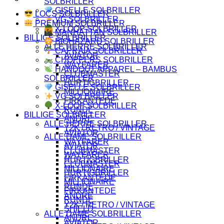
SOLBRILLER
GISELLE SOLBRILLER
LOCS SOLBRILLER
VG SOLBRILLER
PREMIUM SOLBRILLER
X-LOOP SOLBRILLER
MANHATTAN SOLBRILLER
BILLIGE SOLBRILLER
BIOHAZARD SOLBRILLER
ALLE HERRE SOLBRILLER
CAPRAIA SOLBRILLER
AVIATOR
CHOPPERS SOLBRILLER
WAYFARER
HANDOUT APPAREL – BAMBUS
CLUBMASTER
SOLBRILLER
HURTIGBRILLER
GISELLE SOLBRILLER
MILLIONAIRE
VG SOLBRILLER
FIRKANTEDE
X-LOOP SOLBRILLER
RUNDE
BILLIGE SOLBRILLER
ANDRE
ALLE HERRE SOLBRILLER
Y2K / RETRO / VINTAGE
AVIATOR
ALLE DAME SOLBRILLER
WAYFARER
AVIATOR
CLUBMASTER
WAYFARER
HURTIGBRILLER
CLUBMASTER
MILLIONAIRE
HURTIGBRILLER
FIRKANTEDE
MILLIONAIRE
RUNDE
FIRKANTEDE
ANDRE
RUNDE
Y2K / RETRO / VINTAGE
SHIELD
ALLE DAME SOLBRILLER
ANDRE
AVIATOR