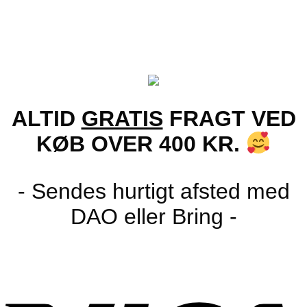
flere
69.00
kr.
varianter.
Mulighederne
kan
vælges
på
varesiden
ALTID
GRATIS
FRAGT VED
KØB OVER 400 KR.
- Sendes hurtigt afsted med
DAO eller Bring -