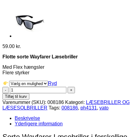
59.00
kr.
Flotte sorte Wayfarer Læsebriller
Med Flex hængsler
Flere styrker
Ryd
Wayfarer
Læsebriller
Tilføj til kurv
-
Varenummer (SKU):
008186
Kategori:
LÆSEBRILLER OG
Sort
LÆSESOLBRILLER
Tags:
008186
,
ph4131
,
vato
antal
Beskrivelse
Yderligere information
Sorte Wayfarer Læsebriller i forskellige