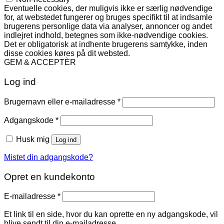
Eventuelle cookies, der muligvis ikke er særlig nødvendige
for, at webstedet fungerer og bruges specifikt til at indsamle
brugerens personlige data via analyser, annoncer og andet
indlejret indhold, betegnes som ikke-nødvendige cookies.
Det er obligatorisk at indhente brugerens samtykke, inden
disse cookies køres på dit websted.
GEM & ACCEPTÈR
Log ind
Påkrævet
Brugernavn eller e-mailadresse
*
Påkrævet
Adgangskode
*
Husk mig
Log ind
Mistet din adgangskode?
Opret en kundekonto
Påkrævet
E-mailadresse
*
Et link til en side, hvor du kan oprette en ny adgangskode, vil
blive sendt til din e-mailadresse.