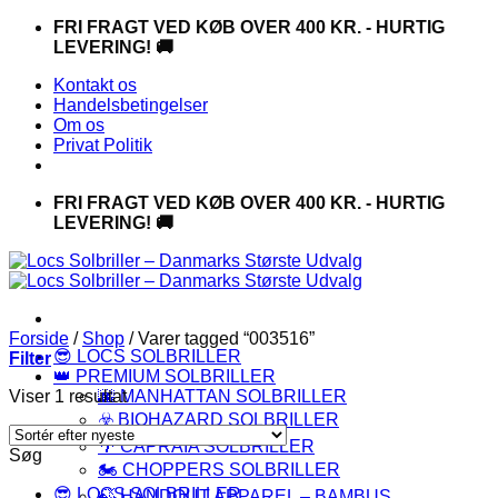
Fortsæt
FRI FRAGT VED KØB OVER 400 KR. - HURTIG
til
LEVERING! 🚚
indhold
Kontakt os
Handelsbetingelser
Om os
Privat Politik
FRI FRAGT VED KØB OVER 400 KR. - HURTIG
LEVERING! 🚚
Forside
/
Shop
/
Varer tagged “003516”
😎 LOCS SOLBRILLER
Filter
👑 PREMIUM SOLBRILLER
Viser 1 resultat
🌆 MANHATTAN SOLBRILLER
☣️ BIOHAZARD SOLBRILLER
🌴 CAPRAIA SOLBRILLER
Søg
🏍️ CHOPPERS SOLBRILLER
😎 LOCS SOLBRILLER
🍃 HANDOUT APPAREL – BAMBUS