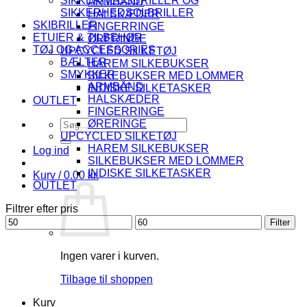
SIKKERHEDSBRILLER OG
ARMBÅND
SIKKERHEDSOLBRILLER
HALSKÆDER
SKIBRILLER
FINGERRINGE
ETUIER & TILBEHØR
ØRERINGE
TØJ OG ACCESSORIES
UPCYCLED SILKETØJ
BÆLTER
HAREM SILKEBUKSER
SMYKKER
SILKEBUKSER MED LOMMER
ARMBÅND
INDISKE SILKETASKER
HALSKÆDER
OUTLET
FINGERRINGE
Søg
ØRERINGE
efter:
UPCYCLED SILKETØJ
HAREM SILKEBUKSER
Log ind
SILKEBUKSER MED LOMMER
INDISKE SILKETASKER
Kurv /
0.00
kr.
OUTLET
Filtrer efter pris
Mindste
Højeste
Filter
pris
pris
Ingen varer i kurven.
Tilbage til shoppen
Kurv