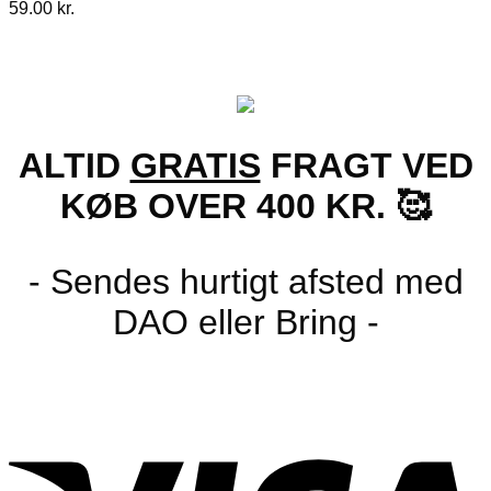
59.00
kr.
varianter.
Mulighederne
kan
vælges
på
varesiden
ALTID
GRATIS
FRAGT VED
KØB OVER 400 KR. 🥰
- Sendes hurtigt afsted med
DAO eller Bring -