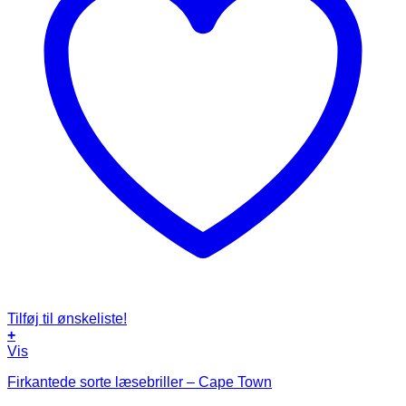
Tilføj til ønskeliste!
+
Dette
Vis
vare
Firkantede sorte læsebriller – Cape Town
har
flere