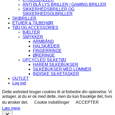
ANTI BLÅ LYS BRILLER / GAMING BRILLER
SIKKERHEDSBRILLER OG
SIKKERHEDSOLBRILLER
SKIBRILLER
ETUIER & TILBEHØR
TØJ OG ACCESSORIES
BÆLTER
SMYKKER
ARMBÅND
HALSKÆDER
FINGERRINGE
ØRERINGE
UPCYCLED SILKETØJ
HAREM SILKEBUKSER
SILKEBUKSER MED LOMMER
INDISKE SILKETASKER
OUTLET
Log ind
Dette websted bruger cookies til at forbedre din oplevelse. Vi
antager, at du er ok med dette, men du kan fravælge det, hvis
du ønsker det.
Cookie indstillinger
ACCEPTER
Læs mere