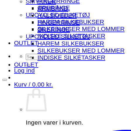
FINGERRINGE
SMYKKER
ØRERINGE
ARMBÅND
UPCYCLED SILKETØJ
HALSKÆDER
HAREM SILKEBUKSER
FINGERRINGE
SILKEBUKSER MED LOMMER
ØRERINGE
INDISKE SILKETASKER
UPCYCLED SILKETØJ
OUTLET
HAREM SILKEBUKSER
SILKEBUKSER MED LOMMER
Søg
INDISKE SILKETASKER
efter:
OUTLET
Log ind
Kurv /
0.00
kr.
Ingen varer i kurven.