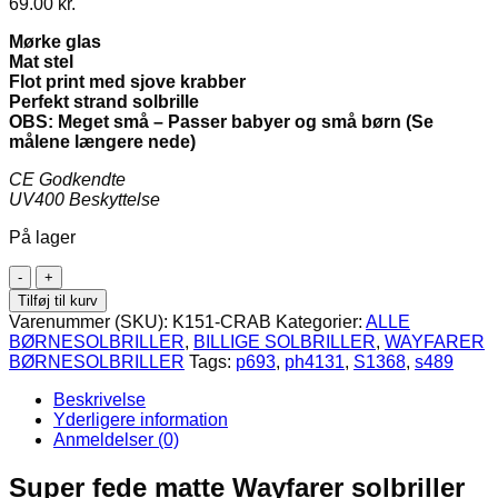
69.00
kr.
Mørke glas
Mat stel
Flot print med sjove krabber
Perfekt strand solbrille
OBS: Meget små – Passer babyer og små børn (Se
målene længere nede)
CE Godkendte
UV400 Beskyttelse
På lager
Røde
baby
Tilføj til kurv
/
Varenummer (SKU):
K151-CRAB
Kategorier:
ALLE
børne
BØRNESOLBRILLER
,
BILLIGE SOLBRILLER
,
WAYFARER
Wayfarer
BØRNESOLBRILLER
Tags:
p693
,
ph4131
,
S1368
,
s489
solbriller
med
Beskrivelse
krabber
Yderligere information
|
Anmeldelser (0)
Mørke
glas
Super fede matte Wayfarer solbriller
antal