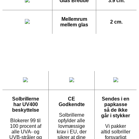
Glas Bredde
3.9 cm.
Mellemrum
2 cm.
mellem glas
Solbrillerne
CE
Sendes i en
har UV400
Godkendte
papkasse
beskyttelse
så de ikke
Solbrillerne
går i stykker
Blokerer 99 til
opfylder alle
100 procent af
lovmæssige
Vi pakker
alle UVA- og
krav i EU, der
altid solbriller
UVB-stråler og
sikrer at dine
forsvarligt