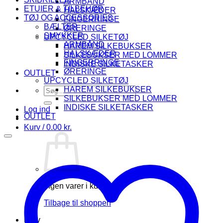
ARMBÅND
ETUIER & TILBEHØR
HALSKÆDER
TØJ OG ACCESSORIES
FINGERRINGE
BÆLTER
ØRERINGE
SMYKKER
UPCYCLED SILKETØJ
ARMBÅND
HAREM SILKEBUKSER
HALSKÆDER
SILKEBUKSER MED LOMMER
FINGERRINGE
INDISKE SILKETASKER
ØRERINGE
OUTLET
UPCYCLED SILKETØJ
Søg
HAREM SILKEBUKSER
efter:
SILKEBUKSER MED LOMMER
INDISKE SILKETASKER
Log ind
OUTLET
Kurv /
0.00
kr.
Ingen varer i kurven.
Tilbage til shoppen
Kurv