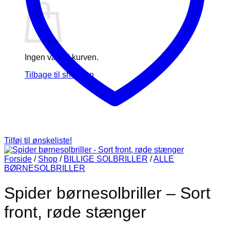
Ingen varer i kurven.
Tilbage til shoppen
Tilføj til ønskeliste!
Forside
/
Shop
/
BILLIGE SOLBRILLER
/
ALLE
BØRNESOLBRILLER
Spider børnesolbriller – Sort
front, røde stænger