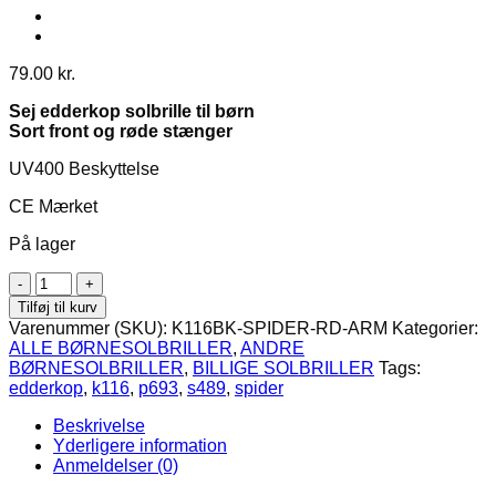
79.00
kr.
Sej edderkop solbrille til børn
Sort front og røde stænger
UV400 Beskyttelse
CE Mærket
På lager
Spider
børnesolbriller
Tilføj til kurv
-
Varenummer (SKU):
K116BK-SPIDER-RD-ARM
Kategorier:
Sort
ALLE BØRNESOLBRILLER
,
ANDRE
front,
BØRNESOLBRILLER
,
BILLIGE SOLBRILLER
Tags:
røde
edderkop
,
k116
,
p693
,
s489
,
spider
stænger
antal
Beskrivelse
Yderligere information
Anmeldelser (0)