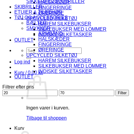
SIKKERHEDSOLBRILLER
HALSKÆDER
SKIBRILLER
FINGERRINGE
ETUIER & TILBEHØR
ØRERINGE
TØJ OG ACCESSORIES
UPCYCLED SILKETØJ
BÆLTER
HAREM SILKEBUKSER
SMYKKER
SILKEBUKSER MED LOMMER
ARMBÅND
INDISKE SILKETASKER
HALSKÆDER
OUTLET
FINGERRINGE
Søg
ØRERINGE
efter:
UPCYCLED SILKETØJ
HAREM SILKEBUKSER
Log ind
SILKEBUKSER MED LOMMER
INDISKE SILKETASKER
Kurv /
0.00
kr.
OUTLET
Filtrer efter pris
Mindste
Højeste
Filter
pris
pris
Ingen varer i kurven.
Tilbage til shoppen
Kurv