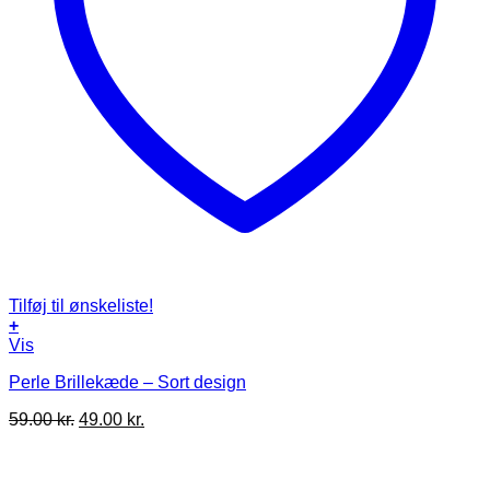
Tilføj til ønskeliste!
+
Vis
Perle Brillekæde – Sort design
Den
Den
59.00
kr.
49.00
kr.
oprindelige
aktuelle
pris
pris
var:
er: