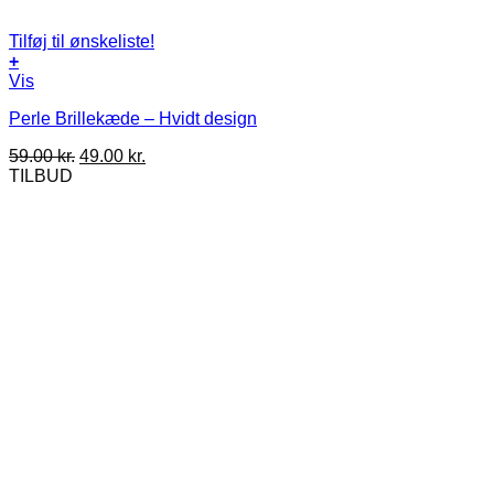
Tilføj til ønskeliste!
+
Vis
Perle Brillekæde – Hvidt design
Den
Den
59.00
kr.
49.00
kr.
oprindelige
aktuelle
TILBUD
pris
pris
var:
er:
59.00 kr..
49.00 kr..