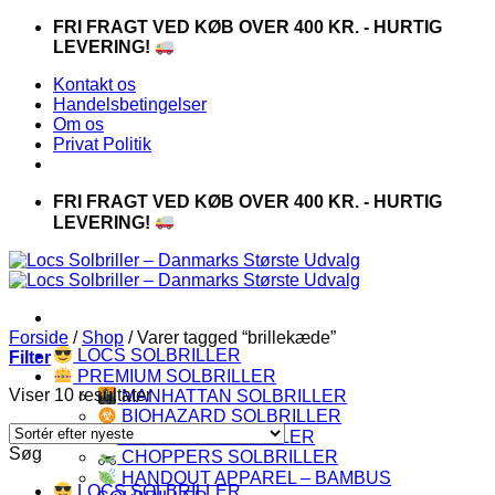
Fortsæt
FRI FRAGT VED KØB OVER 400 KR. - HURTIG
til
LEVERING!
indhold
Kontakt os
Handelsbetingelser
Om os
Privat Politik
FRI FRAGT VED KØB OVER 400 KR. - HURTIG
LEVERING!
Forside
/
Shop
/
Varer tagged “brillekæde”
LOCS SOLBRILLER
Filter
PREMIUM SOLBRILLER
Sorteret
Viser 10 resultater
MANHATTAN SOLBRILLER
efter
BIOHAZARD SOLBRILLER
seneste
CAPRAIA SOLBRILLER
Søg
CHOPPERS SOLBRILLER
HANDOUT APPAREL – BAMBUS
LOCS SOLBRILLER