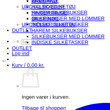
ØRERINGE
ARMBÅND
UPCYCLED SILKETØJ
HALSKÆDER
HAREM SILKEBUKSER
FINGERRINGE
SILKEBUKSER MED LOMMER
ØRERINGE
INDISKE SILKETASKER
UPCYCLED SILKETØJ
OUTLET
HAREM SILKEBUKSER
SILKEBUKSER MED LOMMER
Søg
INDISKE SILKETASKER
efter:
OUTLET
Log ind
Kurv /
0.00
kr.
Ingen varer i kurven.
Tilbage til shoppen