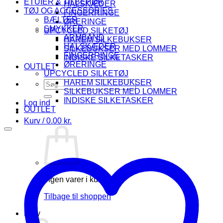
ETUIER & TILBEHØR
HALSKÆDER
TØJ OG ACCESSORIES
FINGERRINGE
BÆLTER
ØRERINGE
SMYKKER
UPCYCLED SILKETØJ
ARMBÅND
HAREM SILKEBUKSER
HALSKÆDER
SILKEBUKSER MED LOMMER
FINGERRINGE
INDISKE SILKETASKER
ØRERINGE
OUTLET
UPCYCLED SILKETØJ
HAREM SILKEBUKSER
Søg
SILKEBUKSER MED LOMMER
efter:
INDISKE SILKETASKER
Log ind
OUTLET
Kurv /
0.00
kr.
Ingen varer i kurven.
Tilbage til shoppen
Kurv