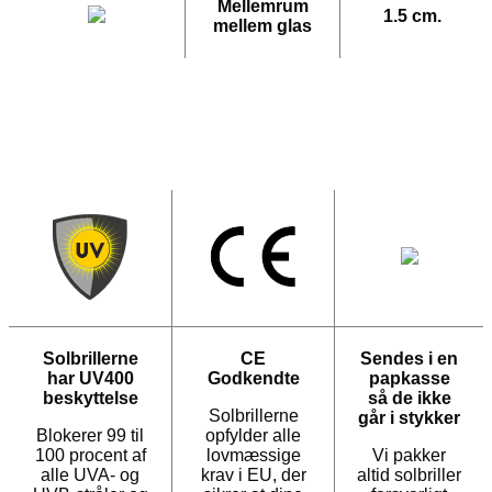
Mellemrum
1.5 cm.
mellem glas
Solbrillerne
CE
Sendes i en
har UV400
Godkendte
papkasse
beskyttelse
så de ikke
Solbrillerne
går i stykker
Blokerer 99 til
opfylder alle
100 procent af
lovmæssige
Vi pakker
alle UVA- og
krav i EU, der
altid solbriller