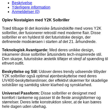
Beskrivelse
Yderligere information
Anmeldelser (0)
Oplev Nostalgien med Y2K Solbriller
Træd tilbage til det ikoniske årtusindskifte med vores Y2K
solbriller, der fusionerer retrostil med moderne flair. Disse
solbriller er en hyldest til det futuristiske design, der
definerede modeæraen i starten af det 21. århundrede.
Teknologisk Avantgarde:
Med deres unikke design,
inkarnerer disse solbriller årtusindets tech-inspirerede stil.
Den skarpe, futuristiske æstetik tilføjer et strejf af spænding til
ethvert outfit.
Beskyttelse og Stil:
Udover deres trendy udseende tilbyder
Y2K solbriller også optimal øjenbeskyttelse med deres
UV400-beskyttelseslinser, der effektivt skærmer for skadelige
solstråler og samtidig sikrer klarhed og synsklarhed.
Universel Passform:
Disse solbriller er designet med
komfort i tankerne og passer til de fleste ansigtsformer og
størrelser. Deres lette konstruktion sikrer, at de kan bæres
hele dagen uden ubehag.