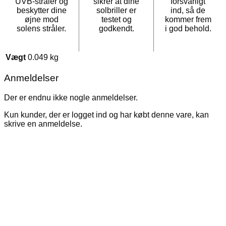
UVB-stråler og
sikrer at dine
forsvarligt
beskytter dine
solbriller er
ind, så de
øjne mod
testet og
kommer frem
solens stråler.
godkendt.
i god behold.
Vægt
0.049 kg
Anmeldelser
Der er endnu ikke nogle anmeldelser.
Kun kunder, der er logget ind og har købt denne vare, kan
skrive en anmeldelse.