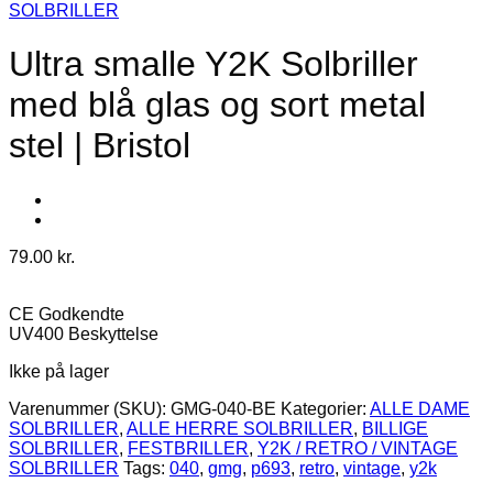
SOLBRILLER
Ultra smalle Y2K Solbriller
med blå glas og sort metal
stel | Bristol
79.00
kr.
CE Godkendte
UV400 Beskyttelse
Ikke på lager
Varenummer (SKU):
GMG-040-BE
Kategorier:
ALLE DAME
SOLBRILLER
,
ALLE HERRE SOLBRILLER
,
BILLIGE
SOLBRILLER
,
FESTBRILLER
,
Y2K / RETRO / VINTAGE
SOLBRILLER
Tags:
040
,
gmg
,
p693
,
retro
,
vintage
,
y2k