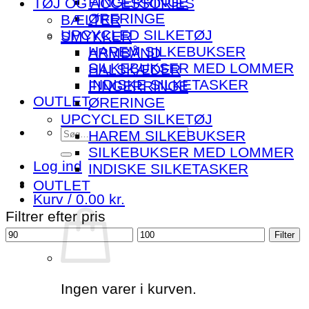
FINGERRINGE
TØJ OG ACCESSORIES
ØRERINGE
BÆLTER
UPCYCLED SILKETØJ
SMYKKER
HAREM SILKEBUKSER
ARMBÅND
SILKEBUKSER MED LOMMER
HALSKÆDER
INDISKE SILKETASKER
FINGERRINGE
OUTLET
ØRERINGE
UPCYCLED SILKETØJ
Søg
HAREM SILKEBUKSER
efter:
SILKEBUKSER MED LOMMER
Log ind
INDISKE SILKETASKER
OUTLET
Kurv /
0.00
kr.
Filtrer efter pris
Mindste
Højeste
Filter
pris
pris
Ingen varer i kurven.