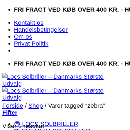
Fortsæt
FRI FRAGT VED KØB OVER 400 KR. - H
til
Kontakt os
indhold
Handelsbetingelser
Om os
Privat Politik
FRI FRAGT VED KØB OVER 400 KR. - H
Forside
/
Shop
/
Varer tagged “zebra”
Filter
😎 LOCS SOLBRILLER
Viser 1 resultat