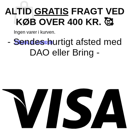
ALTID
GRATIS
FRAGT VED
KØB OVER 400 KR. 🥰
Ingen varer i kurven.
- Sendes hurtigt afsted med
Tilbage til shoppen
DAO eller Bring -