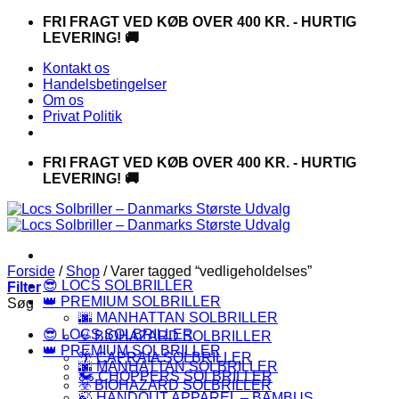
Fortsæt
FRI FRAGT VED KØB OVER 400 KR. - HURTIG
til
LEVERING! 🚚
indhold
Kontakt os
Handelsbetingelser
Om os
Privat Politik
FRI FRAGT VED KØB OVER 400 KR. - HURTIG
LEVERING! 🚚
Forside
/
Shop
/
Varer tagged “vedligeholdelses”
😎 LOCS SOLBRILLER
Filter
👑 PREMIUM SOLBRILLER
Søg
🌆 MANHATTAN SOLBRILLER
😎 LOCS SOLBRILLER
☣️ BIOHAZARD SOLBRILLER
👑 PREMIUM SOLBRILLER
🌴 CAPRAIA SOLBRILLER
🌆 MANHATTAN SOLBRILLER
🏍️ CHOPPERS SOLBRILLER
☣️ BIOHAZARD SOLBRILLER
🍃 HANDOUT APPAREL – BAMBUS