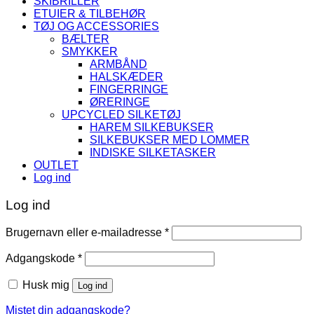
SKIBRILLER
ETUIER & TILBEHØR
TØJ OG ACCESSORIES
BÆLTER
SMYKKER
ARMBÅND
HALSKÆDER
FINGERRINGE
ØRERINGE
UPCYCLED SILKETØJ
HAREM SILKEBUKSER
SILKEBUKSER MED LOMMER
INDISKE SILKETASKER
OUTLET
Log ind
Log ind
Påkrævet
Brugernavn eller e-mailadresse
*
Påkrævet
Adgangskode
*
Husk mig
Log ind
Mistet din adgangskode?