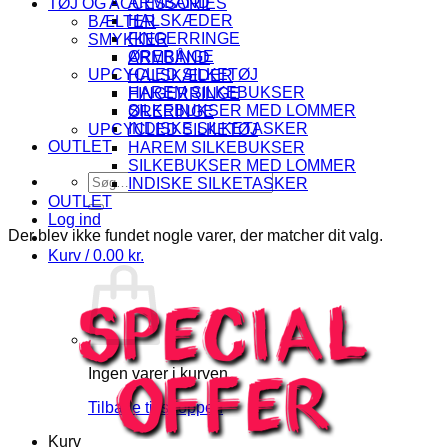
ARMBÅND
TØJ OG ACCESSORIES
HALSKÆDER
BÆLTER
FINGERRINGE
SMYKKER
ØRERINGE
ARMBÅND
UPCYCLED SILKETØJ
HALSKÆDER
HAREM SILKEBUKSER
FINGERRINGE
SILKEBUKSER MED LOMMER
ØRERINGE
INDISKE SILKETASKER
UPCYCLED SILKETØJ
OUTLET
HAREM SILKEBUKSER
SILKEBUKSER MED LOMMER
Søg
INDISKE SILKETASKER
efter:
OUTLET
Log ind
Der blev ikke fundet nogle varer, der matcher dit valg.
Kurv /
0.00
kr.
Ingen varer i kurven.
Tilbage til shoppen
Kurv