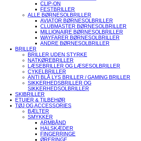
CLIP-ON
FESTBRILLER
ALLE BØRNESOLBRILLER
AVIATOR BØRNESOLBRILLER
CLUBMASTER BØRNESOLBRILLER
MILLIONAIRE BØRNESOLBRILLER
WAYFARER BØRNESOLBRILLER
ANDRE BØRNESOLBRILLER
BRILLER
BRILLER UDEN STYRKE
NATKØREBRILLER
LÆSEBRILLER OG LÆSESOLBRILLER
CYKELBRILLER
ANTI BLÅ LYS BRILLER / GAMING BRILLER
SIKKERHEDSBRILLER OG
SIKKERHEDSOLBRILLER
SKIBRILLER
ETUIER & TILBEHØR
TØJ OG ACCESSORIES
BÆLTER
SMYKKER
ARMBÅND
HALSKÆDER
FINGERRINGE
ØRERINGE