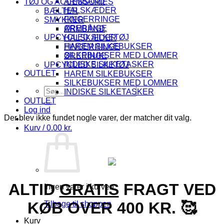
ARMBÅND
TØJ OG ACCESSORIES
HALSKÆDER
BÆLTER
FINGERRINGE
SMYKKER
ØRERINGE
ARMBÅND
UPCYCLED SILKETØJ
HALSKÆDER
HAREM SILKEBUKSER
FINGERRINGE
SILKEBUKSER MED LOMMER
ØRERINGE
INDISKE SILKETASKER
UPCYCLED SILKETØJ
OUTLET
HAREM SILKEBUKSER
SILKEBUKSER MED LOMMER
Søg
INDISKE SILKETASKER
efter:
OUTLET
Log ind
Der blev ikke fundet nogle varer, der matcher dit valg.
Kurv /
0.00
kr.
ALTID
GRATIS
FRAGT VED
Ingen varer i kurven.
KØB OVER 400 KR. 🥰
Tilbage til shoppen
Kurv