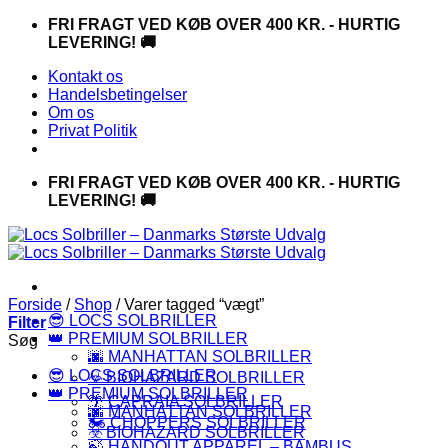
Fortsæt
FRI FRAGT VED KØB OVER 400 KR. - HURTIG
til
LEVERING! 🚚
indhold
Kontakt os
Handelsbetingelser
Om os
Privat Politik
FRI FRAGT VED KØB OVER 400 KR. - HURTIG
LEVERING! 🚚
Forside
/
Shop
/
Varer tagged “vægt”
😎 LOCS SOLBRILLER
Filter
👑 PREMIUM SOLBRILLER
Søg
🌆 MANHATTAN SOLBRILLER
😎 LOCS SOLBRILLER
☣️ BIOHAZARD SOLBRILLER
👑 PREMIUM SOLBRILLER
🌴 CAPRAIA SOLBRILLER
🌆 MANHATTAN SOLBRILLER
🏍️ CHOPPERS SOLBRILLER
☣️ BIOHAZARD SOLBRILLER
🍃 HANDOUT APPAREL – BAMBUS