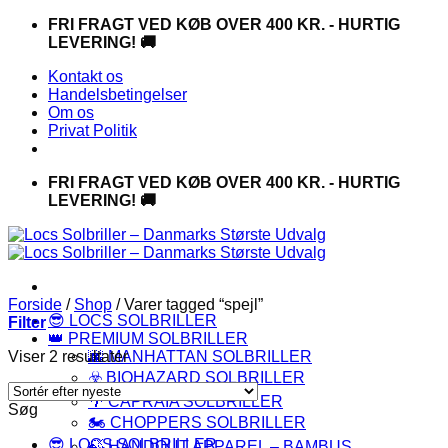
Fortsæt
FRI FRAGT VED KØB OVER 400 KR. - HURTIG
til
LEVERING! 🚚
indhold
Kontakt os
Handelsbetingelser
Om os
Privat Politik
FRI FRAGT VED KØB OVER 400 KR. - HURTIG
LEVERING! 🚚
Forside
/
Shop
/
Varer tagged “spejl”
😎 LOCS SOLBRILLER
Filter
👑 PREMIUM SOLBRILLER
Sorteret
Viser 2 resultater
🌆 MANHATTAN SOLBRILLER
efter
☣️ BIOHAZARD SOLBRILLER
seneste
🌴 CAPRAIA SOLBRILLER
Søg
🏍️ CHOPPERS SOLBRILLER
😎 LOCS SOLBRILLER
🍃 HANDOUT APPAREL – BAMBUS