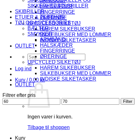
SIKKERHEDSBRILLER OG
ARMBÅND
SIKKERHEDSOLBRILLER
HALSKÆDER
SKIBRILLER
FINGERRINGE
ETUIER & TILBEHØR
ØRERINGE
TØJ OG ACCESSORIES
UPCYCLED SILKETØJ
BÆLTER
HAREM SILKEBUKSER
SMYKKER
SILKEBUKSER MED LOMMER
ARMBÅND
INDISKE SILKETASKER
HALSKÆDER
OUTLET
FINGERRINGE
Søg
ØRERINGE
efter:
UPCYCLED SILKETØJ
HAREM SILKEBUKSER
Log ind
SILKEBUKSER MED LOMMER
INDISKE SILKETASKER
Kurv /
0.00
kr.
OUTLET
Filtrer efter pris
Mindste
Højeste
Filter
pris
pris
Ingen varer i kurven.
Tilbage til shoppen
Kurv