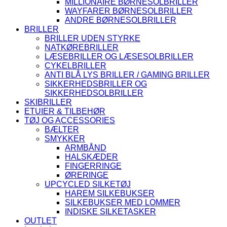
MILLIONAIRE BØRNESOLBRILLER
WAYFARER BØRNESOLBRILLER
ANDRE BØRNESOLBRILLER
BRILLER
BRILLER UDEN STYRKE
NATKØREBRILLER
LÆSEBRILLER OG LÆSESOLBRILLER
CYKELBRILLER
ANTI BLÅ LYS BRILLER / GAMING BRILLER
SIKKERHEDSBRILLER OG
SIKKERHEDSOLBRILLER
SKIBRILLER
ETUIER & TILBEHØR
TØJ OG ACCESSORIES
BÆLTER
SMYKKER
ARMBÅND
HALSKÆDER
FINGERRINGE
ØRERINGE
UPCYCLED SILKETØJ
HAREM SILKEBUKSER
SILKEBUKSER MED LOMMER
INDISKE SILKETASKER
OUTLET