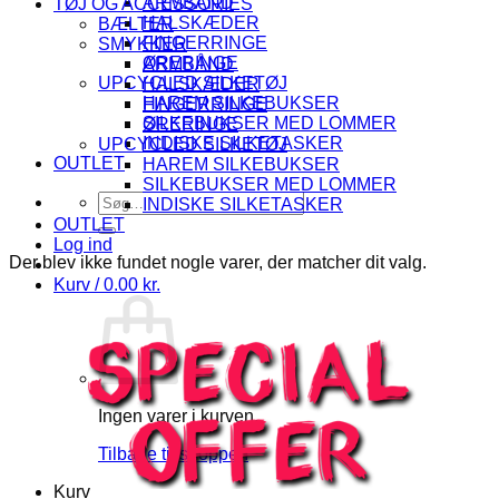
ARMBÅND
TØJ OG ACCESSORIES
HALSKÆDER
BÆLTER
FINGERRINGE
SMYKKER
ØRERINGE
ARMBÅND
UPCYCLED SILKETØJ
HALSKÆDER
HAREM SILKEBUKSER
FINGERRINGE
SILKEBUKSER MED LOMMER
ØRERINGE
INDISKE SILKETASKER
UPCYCLED SILKETØJ
OUTLET
HAREM SILKEBUKSER
SILKEBUKSER MED LOMMER
Søg
INDISKE SILKETASKER
efter:
OUTLET
Log ind
Der blev ikke fundet nogle varer, der matcher dit valg.
Kurv /
0.00
kr.
Ingen varer i kurven.
Tilbage til shoppen
Kurv