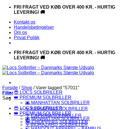
Fortsæt
FRI FRAGT VED KØB OVER 400 KR. - HURTIG
til
LEVERING! 🚚
indhold
Kontakt os
Handelsbetingelser
Om os
Privat Politik
FRI FRAGT VED KØB OVER 400 KR. - HURTIG
LEVERING! 🚚
Forside
/
Shop
/
Varer tagged “S7011”
😎 LOCS SOLBRILLER
Filter
👑 PREMIUM SOLBRILLER
Søg
🌆 MANHATTAN SOLBRILLER
😎 LOCS SOLBRILLER
☣️ BIOHAZARD SOLBRILLER
👑 PREMIUM SOLBRILLER
🌴 CAPRAIA SOLBRILLER
🌆 MANHATTAN SOLBRILLER
🏍️ CHOPPERS SOLBRILLER
☣️ BIOHAZARD SOLBRILLER
🍃 HANDOUT APPAREL – BAMBUS