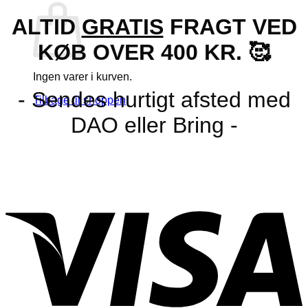
ALTID
GRATIS
FRAGT VED
KØB OVER 400 KR. 🥰
Ingen varer i kurven.
- Sendes hurtigt afsted med
Tilbage til shoppen
DAO eller Bring -