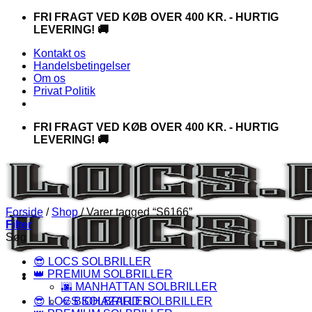
Fortsæt
FRI FRAGT VED KØB OVER 400 KR. - HURTIG
til
LEVERING! 🚚
indhold
Kontakt os
Handelsbetingelser
Om os
Privat Politik
FRI FRAGT VED KØB OVER 400 KR. - HURTIG
LEVERING! 🚚
Forside
/
Shop
/
Varer tagged “S6166”
Filter
Søg
😎 LOCS SOLBRILLER
👑 PREMIUM SOLBRILLER
🌆 MANHATTAN SOLBRILLER
😎 LOCS SOLBRILLER
☣️ BIOHAZARD SOLBRILLER