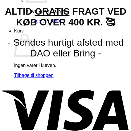
ALTID
GRATIS
FRAGT VED
Ingen varer i kurven.
KØB OVER 400 KR. 🥰
Tilbage til shoppen
Kurv
- Sendes hurtigt afsted med
DAO eller Bring -
Ingen varer i kurven.
Tilbage til shoppen