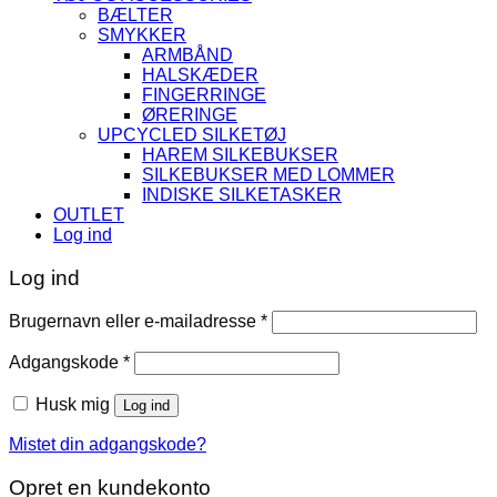
BÆLTER
SMYKKER
ARMBÅND
HALSKÆDER
FINGERRINGE
ØRERINGE
UPCYCLED SILKETØJ
HAREM SILKEBUKSER
SILKEBUKSER MED LOMMER
INDISKE SILKETASKER
OUTLET
Log ind
Log ind
Påkrævet
Brugernavn eller e-mailadresse
*
Påkrævet
Adgangskode
*
Husk mig
Log ind
Mistet din adgangskode?
Opret en kundekonto