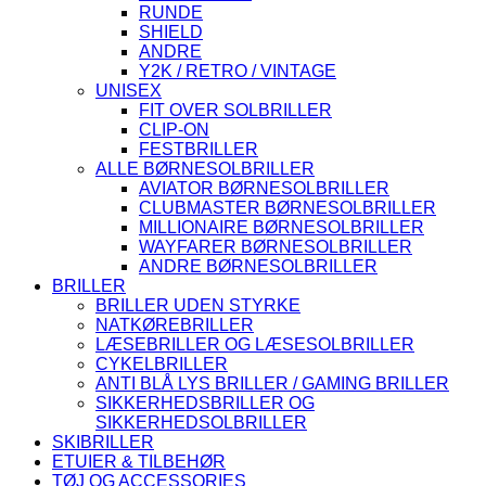
RUNDE
SHIELD
ANDRE
Y2K / RETRO / VINTAGE
UNISEX
FIT OVER SOLBRILLER
CLIP-ON
FESTBRILLER
ALLE BØRNESOLBRILLER
AVIATOR BØRNESOLBRILLER
CLUBMASTER BØRNESOLBRILLER
MILLIONAIRE BØRNESOLBRILLER
WAYFARER BØRNESOLBRILLER
ANDRE BØRNESOLBRILLER
BRILLER
BRILLER UDEN STYRKE
NATKØREBRILLER
LÆSEBRILLER OG LÆSESOLBRILLER
CYKELBRILLER
ANTI BLÅ LYS BRILLER / GAMING BRILLER
SIKKERHEDSBRILLER OG
SIKKERHEDSOLBRILLER
SKIBRILLER
ETUIER & TILBEHØR
TØJ OG ACCESSORIES