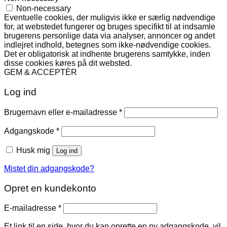
Non-necessary
Eventuelle cookies, der muligvis ikke er særlig nødvendige
for, at webstedet fungerer og bruges specifikt til at indsamle
brugerens personlige data via analyser, annoncer og andet
indlejret indhold, betegnes som ikke-nødvendige cookies.
Det er obligatorisk at indhente brugerens samtykke, inden
disse cookies køres på dit websted.
GEM & ACCEPTÈR
Log ind
Påkrævet
Brugernavn eller e-mailadresse
*
Påkrævet
Adgangskode
*
Husk mig
Log ind
Mistet din adgangskode?
Opret en kundekonto
Påkrævet
E-mailadresse
*
Et link til en side, hvor du kan oprette en ny adgangskode, vil