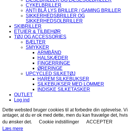
CYKELBRILLER
ANTI BLÅ LYS BRILLER / GAMING BRILLER
SIKKERHEDSBRILLER OG
SIKKERHEDSOLBRILLER
SKIBRILLER
ETUIER & TILBEHØR
TØJ OG ACCESSORIES
BÆLTER
SMYKKER
ARMBÅND
HALSKÆDER
FINGERRINGE
ØRERINGE
UPCYCLED SILKETØJ
HAREM SILKEBUKSER
SILKEBUKSER MED LOMMER
INDISKE SILKETASKER
OUTLET
Log ind
Dette websted bruger cookies til at forbedre din oplevelse. Vi
antager, at du er ok med dette, men du kan fravælge det, hvis
du ønsker det.
Cookie indstillinger
ACCEPTER
Læs mere