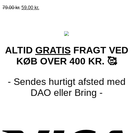
Den
Den
79.00
kr.
59.00
kr.
oprindelige
aktuelle
pris
pris
var:
er:
79.00 kr..
59.00 kr..
ALTID
GRATIS
FRAGT VED
KØB OVER 400 KR. 🥰
- Sendes hurtigt afsted med
DAO eller Bring -