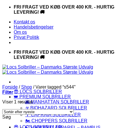
Fortsæt
FRI FRAGT VED KØB OVER 400 KR. - HURTIG
til
LEVERING! 🚚
indhold
Kontakt os
Handelsbetingelser
Om os
Privat Politik
FRI FRAGT VED KØB OVER 400 KR. - HURTIG
LEVERING! 🚚
Forside
/
Shop
/
Varer tagged “s544”
😎 LOCS SOLBRILLER
Filter
👑 PREMIUM SOLBRILLER
Viser 1 resultat
🌆 MANHATTAN SOLBRILLER
☣️ BIOHAZARD SOLBRILLER
🌴 CAPRAIA SOLBRILLER
Søg
🏍️ CHOPPERS SOLBRILLER
😎 LOCS SOLBRILLER
🍃 HANDOUT APPAREL – BAMBUS