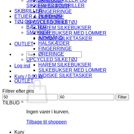
SIKKERHEDSBRILLER OG
ARMBÅND
SIKKERHEDSOLBRILLER
HALSKÆDER
SKIBRILLER
FINGERRINGE
ETUIER & TILBEHØR
ØRERINGE
TØJ OG ACCESSORIES
UPCYCLED SILKETØJ
BÆLTER
HAREM SILKEBUKSER
SMYKKER
SILKEBUKSER MED LOMMER
ARMBÅND
INDISKE SILKETASKER
HALSKÆDER
OUTLET
FINGERRINGE
Søg
ØRERINGE
efter:
UPCYCLED SILKETØJ
HAREM SILKEBUKSER
Log ind
SILKEBUKSER MED LOMMER
INDISKE SILKETASKER
Kurv /
0.00
kr.
OUTLET
Filtrer efter pris
Mindste
Højeste
Filter
pris
pris
TILBUD
Ingen varer i kurven.
Tilbage til shoppen
Kurv