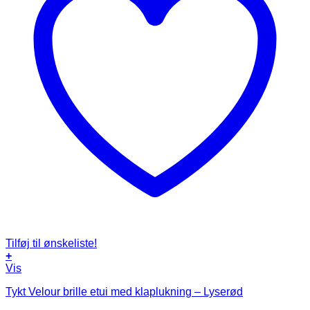
Tilføj til ønskeliste!
+
Vis
Tykt Velour brille etui med klaplukning – Lyserød