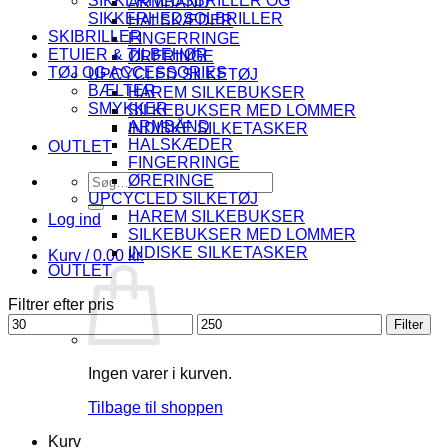
SIKKERHEDSBRILLER OG
ARMBÅND
SIKKERHEDSOLBRILLER
HALSKÆDER
SKIBRILLER
FINGERRINGE
ETUIER & TILBEHØR
ØRERINGE
TØJ OG ACCESSORIES
UPCYCLED SILKETØJ
BÆLTER
HAREM SILKEBUKSER
SMYKKER
SILKEBUKSER MED LOMMER
ARMBÅND
INDISKE SILKETASKER
HALSKÆDER
OUTLET
FINGERRINGE
Søg
ØRERINGE
efter:
UPCYCLED SILKETØJ
HAREM SILKEBUKSER
Log ind
SILKEBUKSER MED LOMMER
INDISKE SILKETASKER
Kurv /
0.00
kr.
OUTLET
Filtrer efter pris
Mindste
Højeste
Filter
pris
pris
Ingen varer i kurven.
Tilbage til shoppen
Kurv