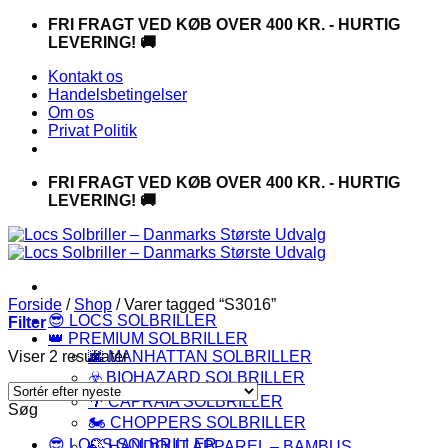
Fortsæt
FRI FRAGT VED KØB OVER 400 KR. - HURTIG
til
LEVERING! 🚚
indhold
Kontakt os
Handelsbetingelser
Om os
Privat Politik
FRI FRAGT VED KØB OVER 400 KR. - HURTIG
LEVERING! 🚚
Forside
/
Shop
/
Varer tagged “S3016”
😎 LOCS SOLBRILLER
Filter
👑 PREMIUM SOLBRILLER
Sorteret
Viser 2 resultater
🌆 MANHATTAN SOLBRILLER
efter
☣️ BIOHAZARD SOLBRILLER
seneste
🌴 CAPRAIA SOLBRILLER
Søg
🏍️ CHOPPERS SOLBRILLER
😎 LOCS SOLBRILLER
🍃 HANDOUT APPAREL – BAMBUS