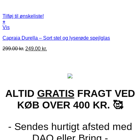
Tilføj til ønskeliste!
+
Vis
Capraia Durella – Sort stel og lyserøde spejlglas
Den
Den
299.00
kr.
249.00
kr.
oprindelige
aktuelle
pris
pris
var:
er:
299.00 kr..
249.00 kr..
ALTID
GRATIS
FRAGT VED
KØB OVER 400 KR. 🥰
- Sendes hurtigt afsted med
DAO eller Bring -