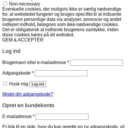
Non-necessary
Eventuelle cookies, der muligvis ikke er særlig nødvendige
for, at webstedet fungerer og bruges specifikt til at indsamle
brugerens personlige data via analyser, annoncer og andet
indlejret indhold, betegnes som ikke-nødvendige cookies.
Det er obligatorisk at indhente brugerens samtykke, inden
disse cookies køres på dit websted.
GEM & ACCEPTÈR
Log ind
Påkrævet
Brugernavn eller e-mailadresse
*
Påkrævet
Adgangskode
*
Husk mig
Log ind
Mistet din adgangskode?
Opret en kundekonto
Påkrævet
E-mailadresse
*
Et link til en side, hvor du kan oprette en ny adgangskode, vil