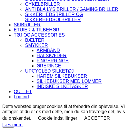
CYKELBRILLER
ANTI BLÅ LYS BRILLER / GAMING BRILLER
SIKKERHEDSBRILLER OG
SIKKERHEDSOLBRILLER
SKIBRILLER
ETUIER & TILBEHØR
TØJ OG ACCESSORIES
BÆLTER
SMYKKER
ARMBÅND
HALSKÆDER
FINGERRINGE
ØRERINGE
UPCYCLED SILKETØJ
HAREM SILKEBUKSER
SILKEBUKSER MED LOMMER
INDISKE SILKETASKER
OUTLET
Log ind
Dette websted bruger cookies til at forbedre din oplevelse. Vi
antager, at du er ok med dette, men du kan fravælge det, hvis
du ønsker det.
Cookie indstillinger
ACCEPTER
Læs mere