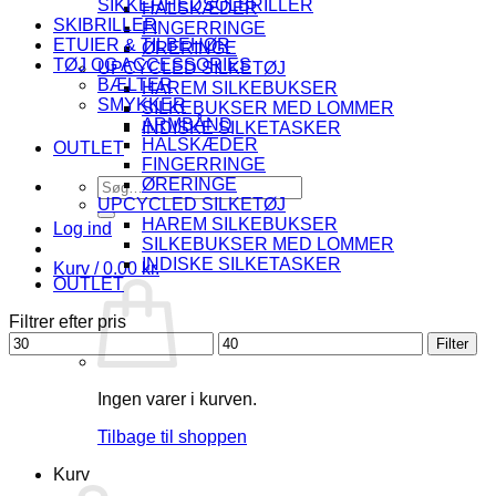
SIKKERHEDSOLBRILLER
HALSKÆDER
SKIBRILLER
FINGERRINGE
ETUIER & TILBEHØR
ØRERINGE
TØJ OG ACCESSORIES
UPCYCLED SILKETØJ
BÆLTER
HAREM SILKEBUKSER
SMYKKER
SILKEBUKSER MED LOMMER
ARMBÅND
INDISKE SILKETASKER
HALSKÆDER
OUTLET
FINGERRINGE
Søg
ØRERINGE
efter:
UPCYCLED SILKETØJ
HAREM SILKEBUKSER
Log ind
SILKEBUKSER MED LOMMER
INDISKE SILKETASKER
Kurv /
0.00
kr.
OUTLET
Filtrer efter pris
Mindste
Højeste
Filter
pris
pris
Ingen varer i kurven.
Tilbage til shoppen
Kurv