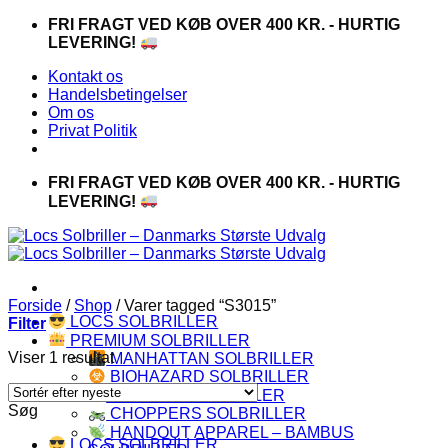
Fortsæt
FRI FRAGT VED KØB OVER 400 KR. - HURTIG
til
LEVERING!
indhold
Kontakt os
Handelsbetingelser
Om os
Privat Politik
FRI FRAGT VED KØB OVER 400 KR. - HURTIG
LEVERING!
Forside
/
Shop
/
Varer tagged “S3015”
LOCS SOLBRILLER
Filter
PREMIUM SOLBRILLER
Viser 1 resultat
MANHATTAN SOLBRILLER
BIOHAZARD SOLBRILLER
CAPRAIA SOLBRILLER
Søg
CHOPPERS SOLBRILLER
HANDOUT APPAREL – BAMBUS
LOCS SOLBRILLER