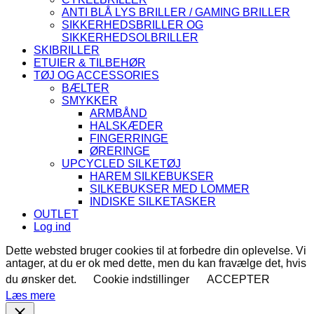
ANTI BLÅ LYS BRILLER / GAMING BRILLER
SIKKERHEDSBRILLER OG
SIKKERHEDSOLBRILLER
SKIBRILLER
ETUIER & TILBEHØR
TØJ OG ACCESSORIES
BÆLTER
SMYKKER
ARMBÅND
HALSKÆDER
FINGERRINGE
ØRERINGE
UPCYCLED SILKETØJ
HAREM SILKEBUKSER
SILKEBUKSER MED LOMMER
INDISKE SILKETASKER
OUTLET
Log ind
Dette websted bruger cookies til at forbedre din oplevelse. Vi
antager, at du er ok med dette, men du kan fravælge det, hvis
du ønsker det.
Cookie indstillinger
ACCEPTER
Læs mere