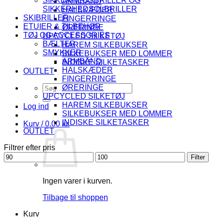
SIKKERHEDSBRILLER OG
ARMBÅND
SIKKERHEDSOLBRILLER
HALSKÆDER
SKIBRILLER
FINGERRINGE
ETUIER & TILBEHØR
ØRERINGE
TØJ OG ACCESSORIES
UPCYCLED SILKETØJ
BÆLTER
HAREM SILKEBUKSER
SMYKKER
SILKEBUKSER MED LOMMER
ARMBÅND
INDISKE SILKETASKER
HALSKÆDER
OUTLET
FINGERRINGE
Søg
ØRERINGE
efter:
UPCYCLED SILKETØJ
HAREM SILKEBUKSER
Log ind
SILKEBUKSER MED LOMMER
INDISKE SILKETASKER
Kurv /
0.00
kr.
OUTLET
Filtrer efter pris
Mindste
Højeste
Filter
pris
pris
Ingen varer i kurven.
Tilbage til shoppen
Kurv