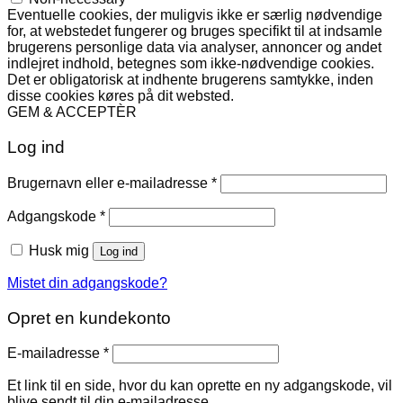
Eventuelle cookies, der muligvis ikke er særlig nødvendige
for, at webstedet fungerer og bruges specifikt til at indsamle
brugerens personlige data via analyser, annoncer og andet
indlejret indhold, betegnes som ikke-nødvendige cookies.
Det er obligatorisk at indhente brugerens samtykke, inden
disse cookies køres på dit websted.
GEM & ACCEPTÈR
Log ind
Påkrævet
Brugernavn eller e-mailadresse
*
Påkrævet
Adgangskode
*
Husk mig
Log ind
Mistet din adgangskode?
Opret en kundekonto
Påkrævet
E-mailadresse
*
Et link til en side, hvor du kan oprette en ny adgangskode, vil
blive sendt til din e-mailadresse.