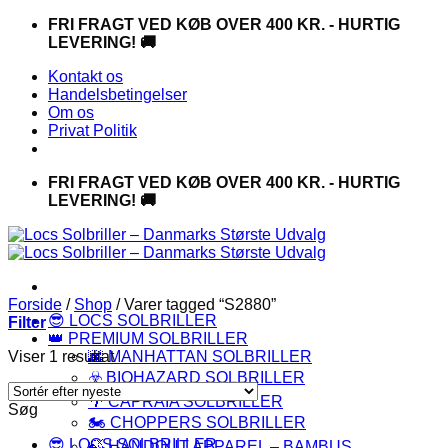
Fortsæt
FRI FRAGT VED KØB OVER 400 KR. - HURTIG
til
LEVERING! 🚚
indhold
Kontakt os
Handelsbetingelser
Om os
Privat Politik
FRI FRAGT VED KØB OVER 400 KR. - HURTIG
LEVERING! 🚚
Forside
/
Shop
/
Varer tagged “S2880”
😎 LOCS SOLBRILLER
Filter
👑 PREMIUM SOLBRILLER
Viser 1 resultat
🌆 MANHATTAN SOLBRILLER
☣️ BIOHAZARD SOLBRILLER
🌴 CAPRAIA SOLBRILLER
Søg
🏍️ CHOPPERS SOLBRILLER
😎 LOCS SOLBRILLER
🍃 HANDOUT APPAREL – BAMBUS