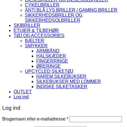
CYKELBRILLER
ANTI BLÅ LYS BRILLER / GAMING BRILLER
SIKKERHEDSBRILLER OG
SIKKERHEDSOLBRILLER
SKIBRILLER
ETUIER & TILBEHØR
TØJ OG ACCESSORIES
BÆLTER
SMYKKER
ARMBÅND
HALSKÆDER
FINGERRINGE
ØRERINGE
UPCYCLED SILKETØJ
HAREM SILKEBUKSER
SILKEBUKSER MED LOMMER
INDISKE SILKETASKER
OUTLET
Log ind
Log ind
Påkrævet
Brugernavn eller e-mailadresse
*