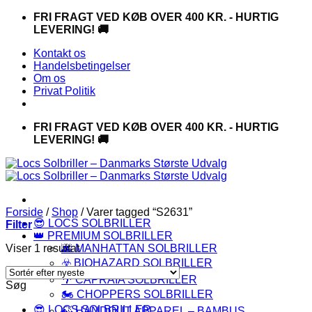
Fortsæt
FRI FRAGT VED KØB OVER 400 KR. - HURTIG
til
LEVERING! 🚚
indhold
Kontakt os
Handelsbetingelser
Om os
Privat Politik
FRI FRAGT VED KØB OVER 400 KR. - HURTIG
LEVERING! 🚚
Forside
/
Shop
/
Varer tagged “S2631”
😎 LOCS SOLBRILLER
Filter
👑 PREMIUM SOLBRILLER
Viser 1 resultat
🌆 MANHATTAN SOLBRILLER
☣️ BIOHAZARD SOLBRILLER
🌴 CAPRAIA SOLBRILLER
Søg
🏍️ CHOPPERS SOLBRILLER
😎 LOCS SOLBRILLER
🍃 HANDOUT APPAREL – BAMBUS