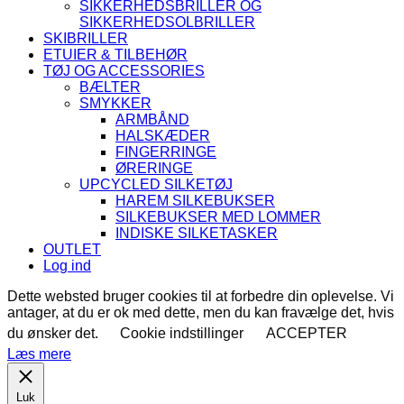
SIKKERHEDSBRILLER OG
SIKKERHEDSOLBRILLER
SKIBRILLER
ETUIER & TILBEHØR
TØJ OG ACCESSORIES
BÆLTER
SMYKKER
ARMBÅND
HALSKÆDER
FINGERRINGE
ØRERINGE
UPCYCLED SILKETØJ
HAREM SILKEBUKSER
SILKEBUKSER MED LOMMER
INDISKE SILKETASKER
OUTLET
Log ind
Dette websted bruger cookies til at forbedre din oplevelse. Vi
antager, at du er ok med dette, men du kan fravælge det, hvis
du ønsker det.
Cookie indstillinger
ACCEPTER
Læs mere
Luk