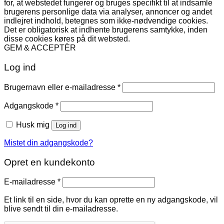
for, at webstedet fungerer og bruges specifikt til at indsamle
brugerens personlige data via analyser, annoncer og andet
indlejret indhold, betegnes som ikke-nødvendige cookies.
Det er obligatorisk at indhente brugerens samtykke, inden
disse cookies køres på dit websted.
GEM & ACCEPTÈR
Log ind
Påkrævet
Brugernavn eller e-mailadresse
*
Påkrævet
Adgangskode
*
Husk mig
Log ind
Mistet din adgangskode?
Opret en kundekonto
Påkrævet
E-mailadresse
*
Et link til en side, hvor du kan oprette en ny adgangskode, vil
blive sendt til din e-mailadresse.