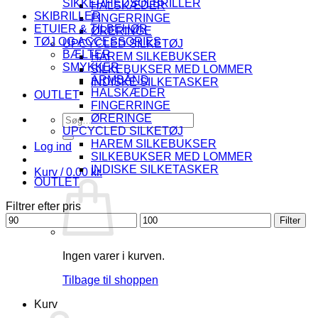
SIKKERHEDSOLBRILLER
HALSKÆDER
SKIBRILLER
FINGERRINGE
ETUIER & TILBEHØR
ØRERINGE
TØJ OG ACCESSORIES
UPCYCLED SILKETØJ
BÆLTER
HAREM SILKEBUKSER
SMYKKER
SILKEBUKSER MED LOMMER
ARMBÅND
INDISKE SILKETASKER
HALSKÆDER
OUTLET
FINGERRINGE
Søg
ØRERINGE
efter:
UPCYCLED SILKETØJ
HAREM SILKEBUKSER
Log ind
SILKEBUKSER MED LOMMER
INDISKE SILKETASKER
Kurv /
0.00
kr.
OUTLET
Filtrer efter pris
Mindste
Højeste
Filter
pris
pris
Ingen varer i kurven.
Tilbage til shoppen
Kurv