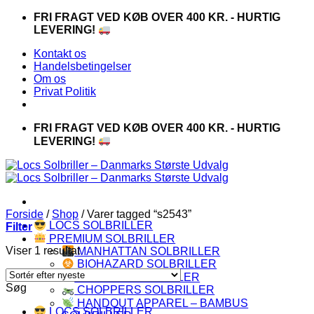
Fortsæt
FRI FRAGT VED KØB OVER 400 KR. - HURTIG
til
LEVERING!
indhold
Kontakt os
Handelsbetingelser
Om os
Privat Politik
FRI FRAGT VED KØB OVER 400 KR. - HURTIG
LEVERING!
Forside
/
Shop
/
Varer tagged “s2543”
LOCS SOLBRILLER
Filter
PREMIUM SOLBRILLER
Viser 1 resultat
MANHATTAN SOLBRILLER
BIOHAZARD SOLBRILLER
CAPRAIA SOLBRILLER
Søg
CHOPPERS SOLBRILLER
HANDOUT APPAREL – BAMBUS
LOCS SOLBRILLER