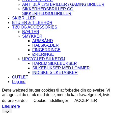
ANTI BLÅ LYS BRILLER / GAMING BRILLER
SIKKERHEDSBRILLER OG
SIKKERHEDSOLBRILLER
SKIBRILLER
ETUIER & TILBEHØR
TØJ OG ACCESSORIES
BÆLTER
SMYKKER
ARMBÅND
HALSKÆDER
FINGERRINGE
ØRERINGE
UPCYCLED SILKETØJ
HAREM SILKEBUKSER
SILKEBUKSER MED LOMMER
INDISKE SILKETASKER
OUTLET
Log ind
Dette websted bruger cookies til at forbedre din oplevelse. Vi
antager, at du er ok med dette, men du kan fravælge det, hvis
du ønsker det.
Cookie indstillinger
ACCEPTER
Læs mere