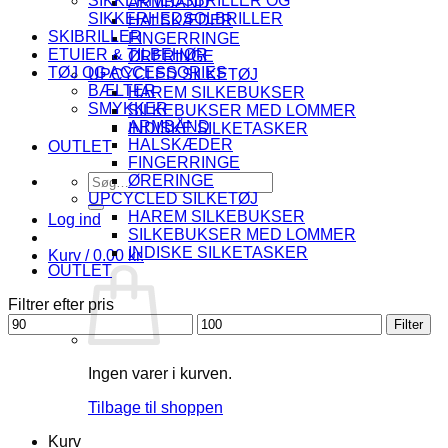
SIKKERHEDSBRILLER OG
ARMBÅND
SIKKERHEDSOLBRILLER
HALSKÆDER
SKIBRILLER
FINGERRINGE
ETUIER & TILBEHØR
ØRERINGE
TØJ OG ACCESSORIES
UPCYCLED SILKETØJ
BÆLTER
HAREM SILKEBUKSER
SMYKKER
SILKEBUKSER MED LOMMER
ARMBÅND
INDISKE SILKETASKER
HALSKÆDER
OUTLET
FINGERRINGE
Søg
ØRERINGE
efter:
UPCYCLED SILKETØJ
HAREM SILKEBUKSER
Log ind
SILKEBUKSER MED LOMMER
INDISKE SILKETASKER
Kurv /
0.00
kr.
OUTLET
Filtrer efter pris
Mindste
Højeste
Filter
pris
pris
Ingen varer i kurven.
Tilbage til shoppen
Kurv