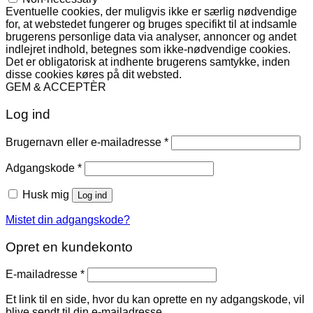
Eventuelle cookies, der muligvis ikke er særlig nødvendige
for, at webstedet fungerer og bruges specifikt til at indsamle
brugerens personlige data via analyser, annoncer og andet
indlejret indhold, betegnes som ikke-nødvendige cookies.
Det er obligatorisk at indhente brugerens samtykke, inden
disse cookies køres på dit websted.
GEM & ACCEPTÈR
Log ind
Påkrævet
Brugernavn eller e-mailadresse
*
Påkrævet
Adgangskode
*
Husk mig
Log ind
Mistet din adgangskode?
Opret en kundekonto
Påkrævet
E-mailadresse
*
Et link til en side, hvor du kan oprette en ny adgangskode, vil
blive sendt til din e-mailadresse.