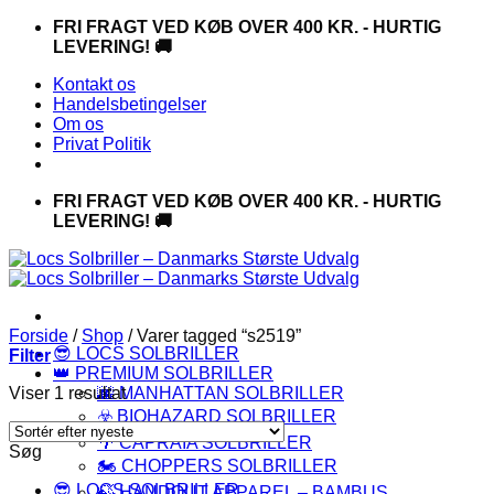
Fortsæt
FRI FRAGT VED KØB OVER 400 KR. - HURTIG
til
LEVERING! 🚚
indhold
Kontakt os
Handelsbetingelser
Om os
Privat Politik
FRI FRAGT VED KØB OVER 400 KR. - HURTIG
LEVERING! 🚚
Forside
/
Shop
/
Varer tagged “s2519”
😎 LOCS SOLBRILLER
Filter
👑 PREMIUM SOLBRILLER
Viser 1 resultat
🌆 MANHATTAN SOLBRILLER
☣️ BIOHAZARD SOLBRILLER
🌴 CAPRAIA SOLBRILLER
Søg
🏍️ CHOPPERS SOLBRILLER
😎 LOCS SOLBRILLER
🍃 HANDOUT APPAREL – BAMBUS