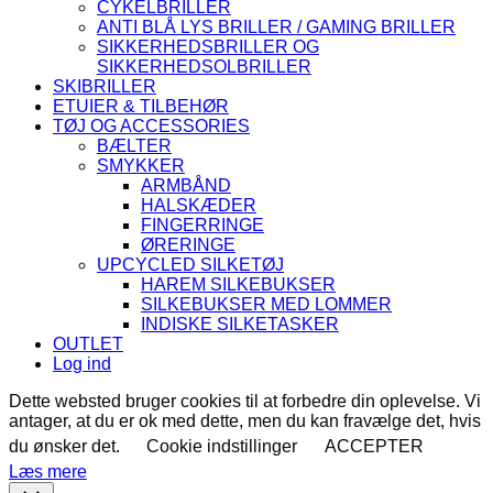
CYKELBRILLER
ANTI BLÅ LYS BRILLER / GAMING BRILLER
SIKKERHEDSBRILLER OG
SIKKERHEDSOLBRILLER
SKIBRILLER
ETUIER & TILBEHØR
TØJ OG ACCESSORIES
BÆLTER
SMYKKER
ARMBÅND
HALSKÆDER
FINGERRINGE
ØRERINGE
UPCYCLED SILKETØJ
HAREM SILKEBUKSER
SILKEBUKSER MED LOMMER
INDISKE SILKETASKER
OUTLET
Log ind
Dette websted bruger cookies til at forbedre din oplevelse. Vi
antager, at du er ok med dette, men du kan fravælge det, hvis
du ønsker det.
Cookie indstillinger
ACCEPTER
Læs mere