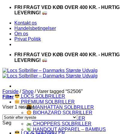
Fortsæt
FRI FRAGT VED KØB OVER 400 KR. - HURTIG
til
LEVERING!
indhold
Kontakt os
Handelsbetingelser
Om os
Privat Politik
FRI FRAGT VED KØB OVER 400 KR. - HURTIG
LEVERING!
Forside
/
Shop
/
Varer tagged “S2506”
LOCS SOLBRILLER
Filter
PREMIUM SOLBRILLER
Viser 1 resultat
MANHATTAN SOLBRILLER
BIOHAZARD SOLBRILLER
CAPRAIA SOLBRILLER
Søg
CHOPPERS SOLBRILLER
HANDOUT APPAREL – BAMBUS
LOCS SOLBRILLER