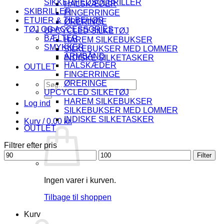
SIKKERHEDSOLBRILLER
HALSKÆDER
SKIBRILLER
FINGERRINGE
ETUIER & TILBEHØR
ØRERINGE
TØJ OG ACCESSORIES
UPCYCLED SILKETØJ
BÆLTER
HAREM SILKEBUKSER
SMYKKER
SILKEBUKSER MED LOMMER
ARMBÅND
INDISKE SILKETASKER
HALSKÆDER
OUTLET
FINGERRINGE
Søg
ØRERINGE
efter:
UPCYCLED SILKETØJ
HAREM SILKEBUKSER
Log ind
SILKEBUKSER MED LOMMER
INDISKE SILKETASKER
Kurv /
0.00
kr.
OUTLET
Filtrer efter pris
Mindste
Højeste
Filter
pris
pris
Ingen varer i kurven.
Tilbage til shoppen
Kurv