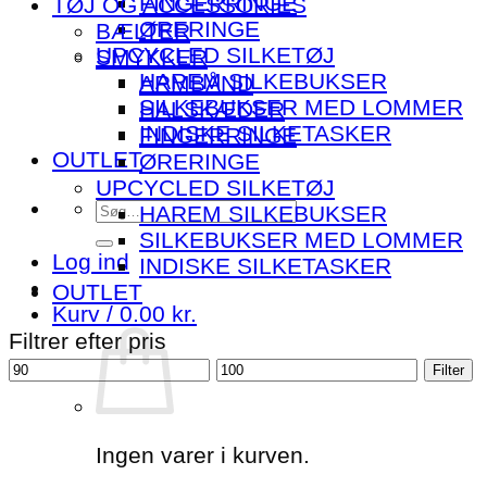
FINGERRINGE
TØJ OG ACCESSORIES
ØRERINGE
BÆLTER
UPCYCLED SILKETØJ
SMYKKER
HAREM SILKEBUKSER
ARMBÅND
SILKEBUKSER MED LOMMER
HALSKÆDER
INDISKE SILKETASKER
FINGERRINGE
OUTLET
ØRERINGE
UPCYCLED SILKETØJ
Søg
HAREM SILKEBUKSER
efter:
SILKEBUKSER MED LOMMER
Log ind
INDISKE SILKETASKER
OUTLET
Kurv /
0.00
kr.
Filtrer efter pris
Mindste
Højeste
Filter
pris
pris
Ingen varer i kurven.