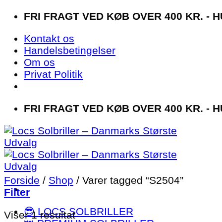
Fortsæt
FRI FRAGT VED KØB OVER 400 KR. - H
til
Kontakt os
indhold
Handelsbetingelser
Om os
Privat Politik
FRI FRAGT VED KØB OVER 400 KR. - H
Forside
/
Shop
/
Varer tagged “S2504”
Filter
😎 LOCS SOLBRILLER
Viser 1 resultat