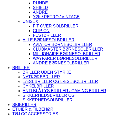
RUNDE
SHIELD
ANDRE
Y2K / RETRO / VINTAGE
UNISEX
FIT OVER SOLBRILLER
CLIP-ON
FESTBRILLER
ALLE BØRNESOLBRILLER
AVIATOR BØRNESOLBRILLER
CLUBMASTER BØRNESOLBRILLER
MILLIONAIRE BØRNESOLBRILLER
WAYFARER BØRNESOLBRILLER
ANDRE BØRNESOLBRILLER
BRILLER
BRILLER UDEN STYRKE
NATKØREBRILLER
LÆSEBRILLER OG LÆSESOLBRILLER
CYKELBRILLER
ANTI BLÅ LYS BRILLER / GAMING BRILLER
SIKKERHEDSBRILLER OG
SIKKERHEDSOLBRILLER
SKIBRILLER
ETUIER & TILBEHØR
TØJ OG ACCESSORIES