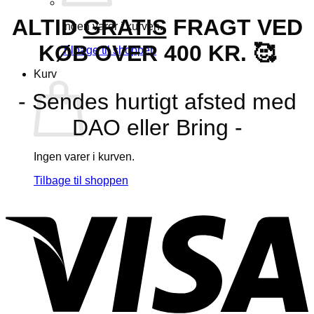
ALTID
GRATIS
FRAGT VED
Ingen varer i kurven.
KØB OVER 400 KR. 🥰
Tilbage til shoppen
Kurv
- Sendes hurtigt afsted med
DAO eller Bring -
Ingen varer i kurven.
Tilbage til shoppen