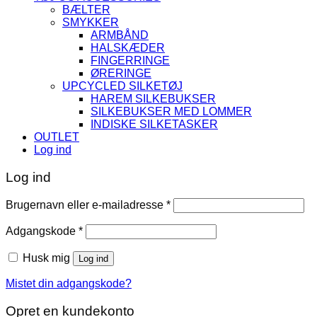
BÆLTER
SMYKKER
ARMBÅND
HALSKÆDER
FINGERRINGE
ØRERINGE
UPCYCLED SILKETØJ
HAREM SILKEBUKSER
SILKEBUKSER MED LOMMER
INDISKE SILKETASKER
OUTLET
Log ind
Log ind
Påkrævet
Brugernavn eller e-mailadresse
*
Påkrævet
Adgangskode
*
Husk mig
Log ind
Mistet din adgangskode?
Opret en kundekonto