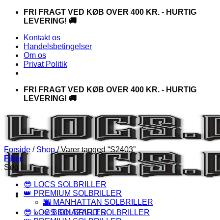
Fortsæt
FRI FRAGT VED KØB OVER 400 KR. - HURTIG
til
LEVERING! 🚚
indhold
Kontakt os
Handelsbetingelser
Om os
Privat Politik
FRI FRAGT VED KØB OVER 400 KR. - HURTIG
LEVERING! 🚚
Forside
/
Shop
/
Varer tagged “S2403”
Filter
Søg
😎 LOCS SOLBRILLER
👑 PREMIUM SOLBRILLER
🌆 MANHATTAN SOLBRILLER
😎 LOCS SOLBRILLER
☣️ BIOHAZARD SOLBRILLER