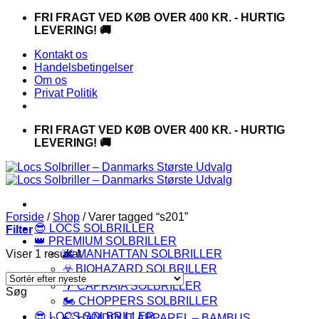
Fortsæt
FRI FRAGT VED KØB OVER 400 KR. - HURTIG
til
LEVERING! 🚚
indhold
Kontakt os
Handelsbetingelser
Om os
Privat Politik
FRI FRAGT VED KØB OVER 400 KR. - HURTIG
LEVERING! 🚚
Forside
/
Shop
/
Varer tagged “s201”
😎 LOCS SOLBRILLER
Filter
👑 PREMIUM SOLBRILLER
Viser 1 resultat
🌆 MANHATTAN SOLBRILLER
☣️ BIOHAZARD SOLBRILLER
🌴 CAPRAIA SOLBRILLER
Søg
🏍️ CHOPPERS SOLBRILLER
😎 LOCS SOLBRILLER
🍃 HANDOUT APPAREL – BAMBUS