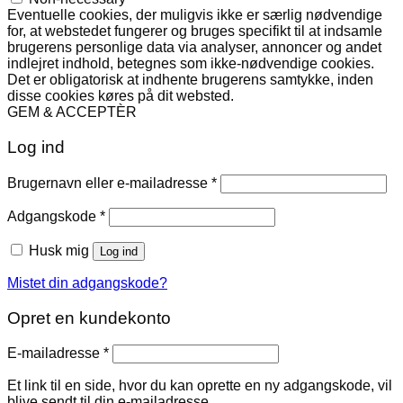
Eventuelle cookies, der muligvis ikke er særlig nødvendige
for, at webstedet fungerer og bruges specifikt til at indsamle
brugerens personlige data via analyser, annoncer og andet
indlejret indhold, betegnes som ikke-nødvendige cookies.
Det er obligatorisk at indhente brugerens samtykke, inden
disse cookies køres på dit websted.
GEM & ACCEPTÈR
Log ind
Påkrævet
Brugernavn eller e-mailadresse
*
Påkrævet
Adgangskode
*
Husk mig
Log ind
Mistet din adgangskode?
Opret en kundekonto
Påkrævet
E-mailadresse
*
Et link til en side, hvor du kan oprette en ny adgangskode, vil
blive sendt til din e-mailadresse.