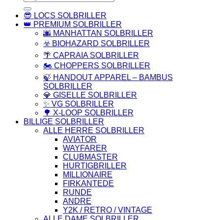
efter:
😎 LOCS SOLBRILLER
👑 PREMIUM SOLBRILLER
🌆 MANHATTAN SOLBRILLER
☣️ BIOHAZARD SOLBRILLER
🌴 CAPRAIA SOLBRILLER
🏍️ CHOPPERS SOLBRILLER
🍃 HANDOUT APPAREL – BAMBUS
SOLBRILLER
💎 GISELLE SOLBRILLER
✨ VG SOLBRILLER
🌳 X-LOOP SOLBRILLER
BILLIGE SOLBRILLER
ALLE HERRE SOLBRILLER
AVIATOR
WAYFARER
CLUBMASTER
HURTIGBRILLER
MILLIONAIRE
FIRKANTEDE
RUNDE
ANDRE
Y2K / RETRO / VINTAGE
ALLE DAME SOLBRILLER