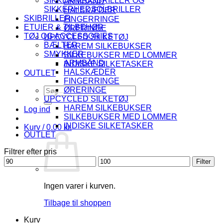
SIKKERHEDSBRILLER OG
ARMBÅND
SIKKERHEDSOLBRILLER
HALSKÆDER
SKIBRILLER
FINGERRINGE
ETUIER & TILBEHØR
ØRERINGE
TØJ OG ACCESSORIES
UPCYCLED SILKETØJ
BÆLTER
HAREM SILKEBUKSER
SMYKKER
SILKEBUKSER MED LOMMER
ARMBÅND
INDISKE SILKETASKER
HALSKÆDER
OUTLET
FINGERRINGE
Søg
ØRERINGE
efter:
UPCYCLED SILKETØJ
HAREM SILKEBUKSER
Log ind
SILKEBUKSER MED LOMMER
INDISKE SILKETASKER
Kurv /
0.00
kr.
OUTLET
Filtrer efter pris
Mindste
Højeste
Filter
pris
pris
Ingen varer i kurven.
Tilbage til shoppen
Kurv