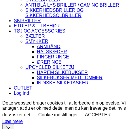
ANTI BLÅ LYS BRILLER / GAMING BRILLER
SIKKERHEDSBRILLER OG
SIKKERHEDSOLBRILLER
SKIBRILLER
ETUIER & TILBEHØR
TØJ OG ACCESSORIES
BÆLTER
SMYKKER
ARMBÅND
HALSKÆDER
FINGERRINGE
ØRERINGE
UPCYCLED SILKETØJ
HAREM SILKEBUKSER
SILKEBUKSER MED LOMMER
INDISKE SILKETASKER
OUTLET
Log ind
Dette websted bruger cookies til at forbedre din oplevelse. Vi
antager, at du er ok med dette, men du kan fravælge det, hvis
du ønsker det.
Cookie indstillinger
ACCEPTER
Læs mere