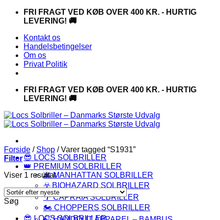
Fortsæt
FRI FRAGT VED KØB OVER 400 KR. - HURTIG
til
LEVERING! 🚚
indhold
Kontakt os
Handelsbetingelser
Om os
Privat Politik
FRI FRAGT VED KØB OVER 400 KR. - HURTIG
LEVERING! 🚚
Forside
/
Shop
/
Varer tagged “S1931”
😎 LOCS SOLBRILLER
Filter
👑 PREMIUM SOLBRILLER
Viser 1 resultat
🌆 MANHATTAN SOLBRILLER
☣️ BIOHAZARD SOLBRILLER
🌴 CAPRAIA SOLBRILLER
Søg
🏍️ CHOPPERS SOLBRILLER
😎 LOCS SOLBRILLER
🍃 HANDOUT APPAREL – BAMBUS