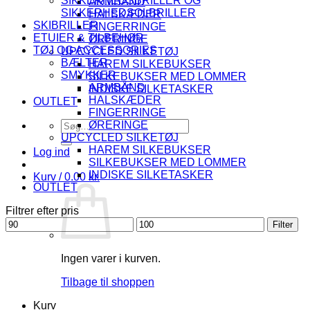
SIKKERHEDSBRILLER OG
ARMBÅND
SIKKERHEDSOLBRILLER
HALSKÆDER
SKIBRILLER
FINGERRINGE
ETUIER & TILBEHØR
ØRERINGE
TØJ OG ACCESSORIES
UPCYCLED SILKETØJ
BÆLTER
HAREM SILKEBUKSER
SMYKKER
SILKEBUKSER MED LOMMER
ARMBÅND
INDISKE SILKETASKER
HALSKÆDER
OUTLET
FINGERRINGE
Søg
ØRERINGE
efter:
UPCYCLED SILKETØJ
HAREM SILKEBUKSER
Log ind
SILKEBUKSER MED LOMMER
INDISKE SILKETASKER
Kurv /
0.00
kr.
OUTLET
Filtrer efter pris
Mindste
Højeste
Filter
pris
pris
Ingen varer i kurven.
Tilbage til shoppen
Kurv