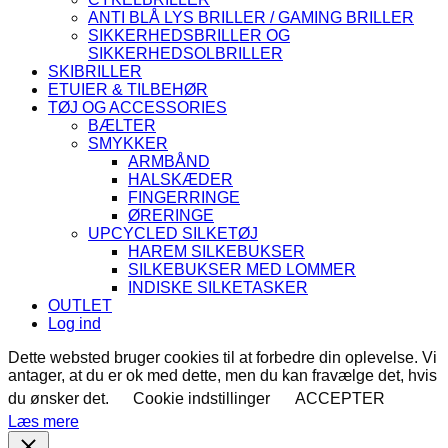
ANTI BLÅ LYS BRILLER / GAMING BRILLER
SIKKERHEDSBRILLER OG
SIKKERHEDSOLBRILLER
SKIBRILLER
ETUIER & TILBEHØR
TØJ OG ACCESSORIES
BÆLTER
SMYKKER
ARMBÅND
HALSKÆDER
FINGERRINGE
ØRERINGE
UPCYCLED SILKETØJ
HAREM SILKEBUKSER
SILKEBUKSER MED LOMMER
INDISKE SILKETASKER
OUTLET
Log ind
Dette websted bruger cookies til at forbedre din oplevelse. Vi
antager, at du er ok med dette, men du kan fravælge det, hvis
du ønsker det.
Cookie indstillinger
ACCEPTER
Læs mere