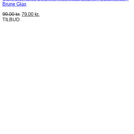
Brune Glas
Den
Den
99.00
kr.
79.00
kr.
oprindelige
aktuelle
TILBUD
pris
pris
var:
er:
99.00 kr..
79.00 kr..