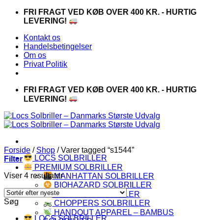
Fortsæt
FRI FRAGT VED KØB OVER 400 KR. - HURTIG
til
LEVERING!
indhold
Kontakt os
Handelsbetingelser
Om os
Privat Politik
FRI FRAGT VED KØB OVER 400 KR. - HURTIG
LEVERING!
Forside
/
Shop
/
Varer tagged “s1544”
LOCS SOLBRILLER
Filter
PREMIUM SOLBRILLER
Sorteret
Viser 4 resultater
MANHATTAN SOLBRILLER
efter
BIOHAZARD SOLBRILLER
seneste
CAPRAIA SOLBRILLER
Søg
CHOPPERS SOLBRILLER
HANDOUT APPAREL – BAMBUS
LOCS SOLBRILLER