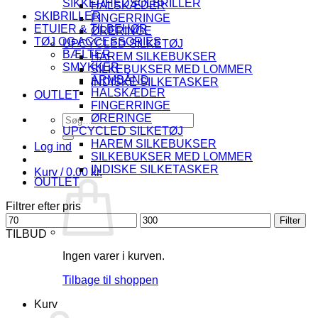
SIKKERHEDSOLBRILLER
HALSKÆDER
SKIBRILLER
FINGERRINGE
ETUIER & TILBEHØR
ØRERINGE
TØJ OG ACCESSORIES
UPCYCLED SILKETØJ
BÆLTER
HAREM SILKEBUKSER
SMYKKER
SILKEBUKSER MED LOMMER
ARMBÅND
INDISKE SILKETASKER
HALSKÆDER
OUTLET
FINGERRINGE
Søg
ØRERINGE
efter:
UPCYCLED SILKETØJ
HAREM SILKEBUKSER
Log ind
SILKEBUKSER MED LOMMER
INDISKE SILKETASKER
Kurv /
0.00
kr.
OUTLET
Filtrer efter pris
Mindste
Højeste
Filter
pris
pris
TILBUD
Ingen varer i kurven.
Tilbage til shoppen
Kurv