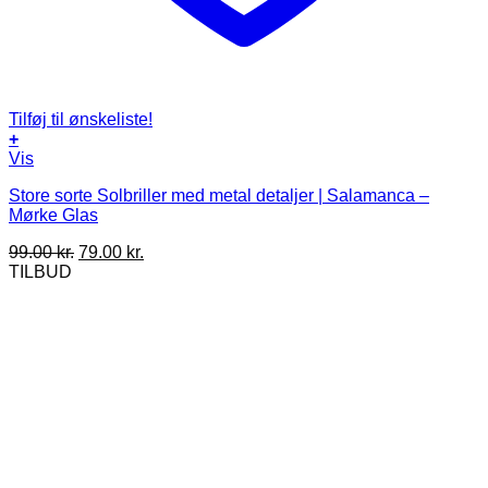
Tilføj til ønskeliste!
+
Vis
Store sorte Solbriller med metal detaljer | Salamanca –
Mørke Glas
Den
Den
99.00
kr.
79.00
kr.
oprindelige
aktuelle
TILBUD
pris
pris
var:
er:
99.00 kr..
79.00 kr..