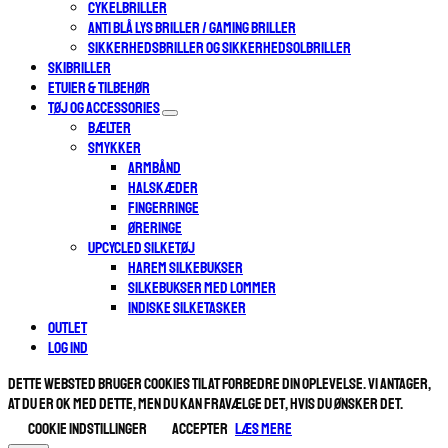
CYKELBRILLER
ANTI BLÅ LYS BRILLER / GAMING BRILLER
SIKKERHEDSBRILLER OG SIKKERHEDSOLBRILLER
SKIBRILLER
ETUIER & TILBEHØR
TØJ OG ACCESSORIES
BÆLTER
SMYKKER
ARMBÅND
HALSKÆDER
FINGERRINGE
ØRERINGE
UPCYCLED SILKETØJ
HAREM SILKEBUKSER
SILKEBUKSER MED LOMMER
INDISKE SILKETASKER
OUTLET
Log ind
Dette websted bruger cookies til at forbedre din oplevelse. Vi antager,
at du er ok med dette, men du kan fravælge det, hvis du ønsker det.
Cookie indstillinger
ACCEPTER
Læs mere