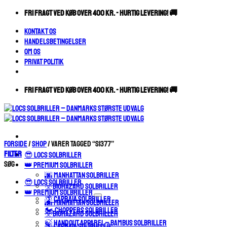
Fortsæt
FRI FRAGT VED KØB OVER 400 KR. - HURTIG LEVERING! 🚚
til
Kontakt os
indhold
Handelsbetingelser
Om os
Privat Politik
FRI FRAGT VED KØB OVER 400 KR. - HURTIG LEVERING! 🚚
Forside
/
Shop
/
Varer tagged “S1377”
Filter
😎 LOCS SOLBRILLER
Søg
👑 PREMIUM SOLBRILLER
🌆 MANHATTAN SOLBRILLER
😎 LOCS SOLBRILLER
☣️ BIOHAZARD SOLBRILLER
👑 PREMIUM SOLBRILLER
🌴 CAPRAIA SOLBRILLER
🌆 MANHATTAN SOLBRILLER
🏍️ CHOPPERS SOLBRILLER
☣️ BIOHAZARD SOLBRILLER
🍃 HANDOUT APPAREL – BAMBUS SOLBRILLER
🌴 CAPRAIA SOLBRILLER