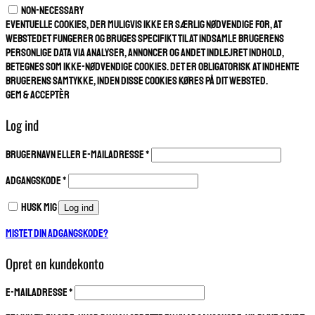
Non-necessary
Eventuelle cookies, der muligvis ikke er særlig nødvendige for, at
webstedet fungerer og bruges specifikt til at indsamle brugerens
personlige data via analyser, annoncer og andet indlejret indhold,
betegnes som ikke-nødvendige cookies. Det er obligatorisk at indhente
brugerens samtykke, inden disse cookies køres på dit websted.
GEM & ACCEPTÈR
Log ind
Påkrævet
Brugernavn eller e-mailadresse
*
Påkrævet
Adgangskode
*
Husk mig
Log ind
Mistet din adgangskode?
Opret en kundekonto
Påkrævet
E-mailadresse
*