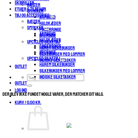
SKIBRILLER
BÆLTER
ETUIER & TILBEHØR
SMYKKER
TØJ OG ACCESSORIES
ARMBÅND
BÆLTER
HALSKÆDER
SMYKKER
FINGERRINGE
ARMBÅND
ØRERINGE
HALSKÆDER
UPCYCLED SILKETØJ
FINGERRINGE
HAREM SILKEBUKSER
ØRERINGE
SILKEBUKSER MED LOMMER
UPCYCLED SILKETØJ
INDISKE SILKETASKER
HAREM SILKEBUKSER
OUTLET
SILKEBUKSER MED LOMMER
INDISKE SILKETASKER
Søg
OUTLET
efter:
Log ind
Der blev ikke fundet nogle varer, der matcher dit valg.
Kurv /
0.00
kr.