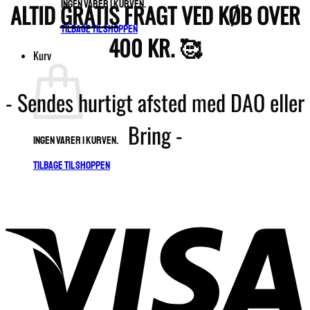
Ingen varer i kurven.
ALTID
GRATIS
FRAGT VED KØB OVER
Tilbage til shoppen
400 KR. 🥰
Kurv
- Sendes hurtigt afsted med DAO eller
Bring -
Ingen varer i kurven.
Tilbage til shoppen