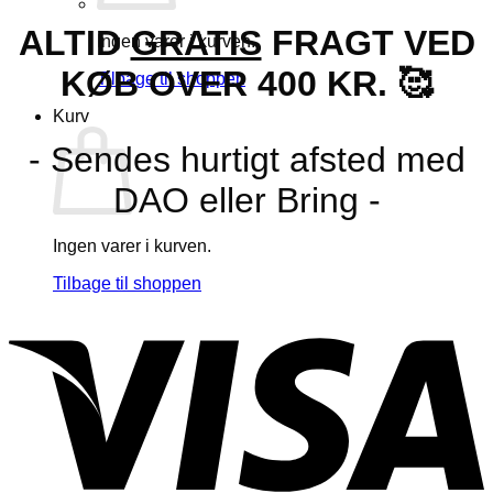
ALTID
GRATIS
FRAGT VED
Ingen varer i kurven.
KØB OVER 400 KR. 🥰
Tilbage til shoppen
Kurv
- Sendes hurtigt afsted med
DAO eller Bring -
Ingen varer i kurven.
Tilbage til shoppen