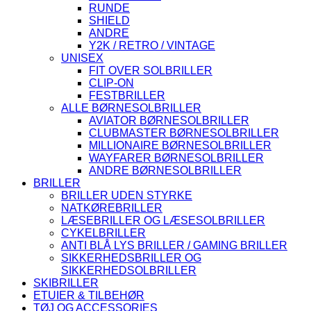
RUNDE
SHIELD
ANDRE
Y2K / RETRO / VINTAGE
UNISEX
FIT OVER SOLBRILLER
CLIP-ON
FESTBRILLER
ALLE BØRNESOLBRILLER
AVIATOR BØRNESOLBRILLER
CLUBMASTER BØRNESOLBRILLER
MILLIONAIRE BØRNESOLBRILLER
WAYFARER BØRNESOLBRILLER
ANDRE BØRNESOLBRILLER
BRILLER
BRILLER UDEN STYRKE
NATKØREBRILLER
LÆSEBRILLER OG LÆSESOLBRILLER
CYKELBRILLER
ANTI BLÅ LYS BRILLER / GAMING BRILLER
SIKKERHEDSBRILLER OG
SIKKERHEDSOLBRILLER
SKIBRILLER
ETUIER & TILBEHØR
TØJ OG ACCESSORIES