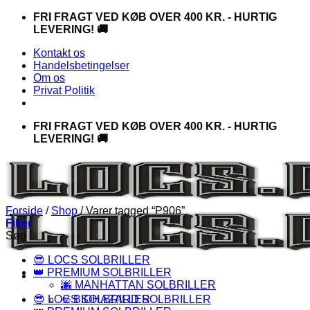
Fortsæt
FRI FRAGT VED KØB OVER 400 KR. - HURTIG
til
LEVERING! 🚚
indhold
Kontakt os
Handelsbetingelser
Om os
Privat Politik
FRI FRAGT VED KØB OVER 400 KR. - HURTIG
LEVERING! 🚚
Forside
/
Shop
/
Varer tagged “P906”
Filter
Søg
😎 LOCS SOLBRILLER
👑 PREMIUM SOLBRILLER
🌆 MANHATTAN SOLBRILLER
😎 LOCS SOLBRILLER
☣️ BIOHAZARD SOLBRILLER