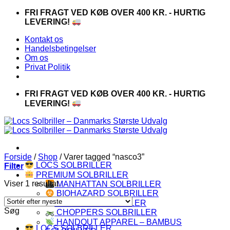
Fortsæt
FRI FRAGT VED KØB OVER 400 KR. - HURTIG
til
LEVERING!
indhold
Kontakt os
Handelsbetingelser
Om os
Privat Politik
FRI FRAGT VED KØB OVER 400 KR. - HURTIG
LEVERING!
Forside
/
Shop
/
Varer tagged “nasco3”
LOCS SOLBRILLER
Filter
PREMIUM SOLBRILLER
Viser 1 resultat
MANHATTAN SOLBRILLER
BIOHAZARD SOLBRILLER
CAPRAIA SOLBRILLER
Søg
CHOPPERS SOLBRILLER
HANDOUT APPAREL – BAMBUS
LOCS SOLBRILLER