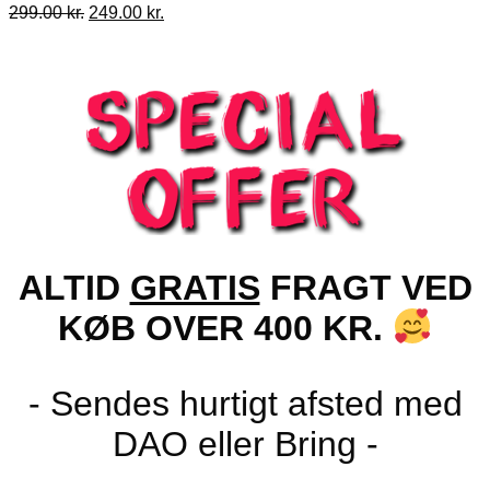
Den
Den
299.00
kr.
249.00
kr.
oprindelige
aktuelle
pris
pris
var:
er:
299.00 kr..
249.00 kr..
ALTID
GRATIS
FRAGT VED
KØB OVER 400 KR.
- Sendes hurtigt afsted med
DAO eller Bring -