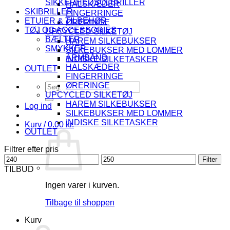
SIKKERHEDSOLBRILLER
HALSKÆDER
SKIBRILLER
FINGERRINGE
ETUIER & TILBEHØR
ØRERINGE
TØJ OG ACCESSORIES
UPCYCLED SILKETØJ
BÆLTER
HAREM SILKEBUKSER
SMYKKER
SILKEBUKSER MED LOMMER
ARMBÅND
INDISKE SILKETASKER
HALSKÆDER
OUTLET
FINGERRINGE
Søg
ØRERINGE
efter:
UPCYCLED SILKETØJ
HAREM SILKEBUKSER
Log ind
SILKEBUKSER MED LOMMER
INDISKE SILKETASKER
Kurv /
0.00
kr.
OUTLET
Filtrer efter pris
Mindste
Højeste
Filter
pris
pris
TILBUD
Ingen varer i kurven.
Tilbage til shoppen
Kurv