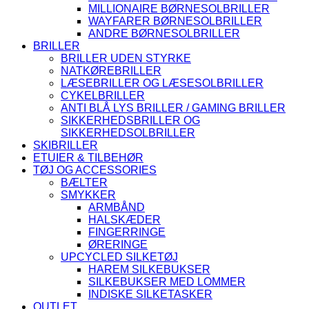
MILLIONAIRE BØRNESOLBRILLER
WAYFARER BØRNESOLBRILLER
ANDRE BØRNESOLBRILLER
BRILLER
BRILLER UDEN STYRKE
NATKØREBRILLER
LÆSEBRILLER OG LÆSESOLBRILLER
CYKELBRILLER
ANTI BLÅ LYS BRILLER / GAMING BRILLER
SIKKERHEDSBRILLER OG
SIKKERHEDSOLBRILLER
SKIBRILLER
ETUIER & TILBEHØR
TØJ OG ACCESSORIES
BÆLTER
SMYKKER
ARMBÅND
HALSKÆDER
FINGERRINGE
ØRERINGE
UPCYCLED SILKETØJ
HAREM SILKEBUKSER
SILKEBUKSER MED LOMMER
INDISKE SILKETASKER
OUTLET