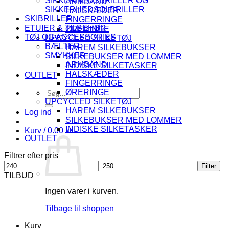
SIKKERHEDSBRILLER OG
ARMBÅND
SIKKERHEDSOLBRILLER
HALSKÆDER
SKIBRILLER
FINGERRINGE
ETUIER & TILBEHØR
ØRERINGE
TØJ OG ACCESSORIES
UPCYCLED SILKETØJ
BÆLTER
HAREM SILKEBUKSER
SMYKKER
SILKEBUKSER MED LOMMER
ARMBÅND
INDISKE SILKETASKER
HALSKÆDER
OUTLET
FINGERRINGE
Søg
ØRERINGE
efter:
UPCYCLED SILKETØJ
HAREM SILKEBUKSER
Log ind
SILKEBUKSER MED LOMMER
INDISKE SILKETASKER
Kurv /
0.00
kr.
OUTLET
Filtrer efter pris
Mindste
Højeste
Filter
pris
pris
TILBUD
Ingen varer i kurven.
Tilbage til shoppen
Kurv