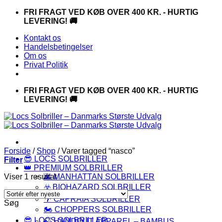
Fortsæt
FRI FRAGT VED KØB OVER 400 KR. - HURTIG
til
LEVERING! 🚚
indhold
Kontakt os
Handelsbetingelser
Om os
Privat Politik
FRI FRAGT VED KØB OVER 400 KR. - HURTIG
LEVERING! 🚚
Forside
/
Shop
/
Varer tagged “nasco”
😎 LOCS SOLBRILLER
Filter
👑 PREMIUM SOLBRILLER
Viser 1 resultat
🌆 MANHATTAN SOLBRILLER
☣️ BIOHAZARD SOLBRILLER
🌴 CAPRAIA SOLBRILLER
Søg
🏍️ CHOPPERS SOLBRILLER
😎 LOCS SOLBRILLER
🍃 HANDOUT APPAREL – BAMBUS