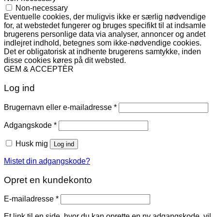
Non-necessary
Eventuelle cookies, der muligvis ikke er særlig nødvendige
for, at webstedet fungerer og bruges specifikt til at indsamle
brugerens personlige data via analyser, annoncer og andet
indlejret indhold, betegnes som ikke-nødvendige cookies.
Det er obligatorisk at indhente brugerens samtykke, inden
disse cookies køres på dit websted.
GEM & ACCEPTÈR
Log ind
Påkrævet
Brugernavn eller e-mailadresse
*
Påkrævet
Adgangskode
*
Husk mig
Log ind
Mistet din adgangskode?
Opret en kundekonto
Påkrævet
E-mailadresse
*
Et link til en side, hvor du kan oprette en ny adgangskode, vil