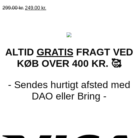
Den
Den
299.00
kr.
249.00
kr.
oprindelige
aktuelle
pris
pris
var:
er:
299.00 kr..
249.00 kr..
ALTID
GRATIS
FRAGT VED
KØB OVER 400 KR. 🥰
- Sendes hurtigt afsted med
DAO eller Bring -