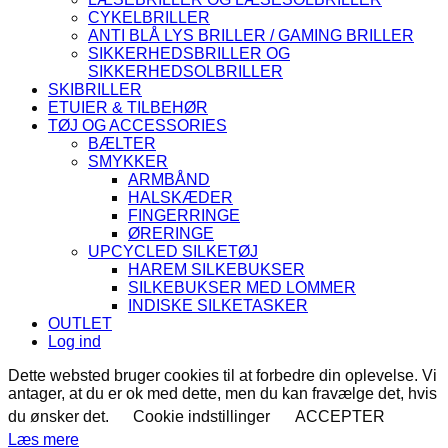
CYKELBRILLER
ANTI BLÅ LYS BRILLER / GAMING BRILLER
SIKKERHEDSBRILLER OG
SIKKERHEDSOLBRILLER
SKIBRILLER
ETUIER & TILBEHØR
TØJ OG ACCESSORIES
BÆLTER
SMYKKER
ARMBÅND
HALSKÆDER
FINGERRINGE
ØRERINGE
UPCYCLED SILKETØJ
HAREM SILKEBUKSER
SILKEBUKSER MED LOMMER
INDISKE SILKETASKER
OUTLET
Log ind
Dette websted bruger cookies til at forbedre din oplevelse. Vi
antager, at du er ok med dette, men du kan fravælge det, hvis
du ønsker det.
Cookie indstillinger
ACCEPTER
Læs mere