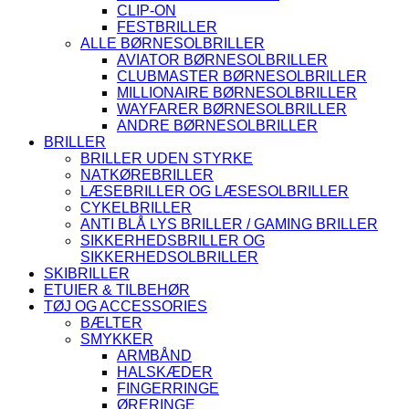
CLIP-ON
FESTBRILLER
ALLE BØRNESOLBRILLER
AVIATOR BØRNESOLBRILLER
CLUBMASTER BØRNESOLBRILLER
MILLIONAIRE BØRNESOLBRILLER
WAYFARER BØRNESOLBRILLER
ANDRE BØRNESOLBRILLER
BRILLER
BRILLER UDEN STYRKE
NATKØREBRILLER
LÆSEBRILLER OG LÆSESOLBRILLER
CYKELBRILLER
ANTI BLÅ LYS BRILLER / GAMING BRILLER
SIKKERHEDSBRILLER OG
SIKKERHEDSOLBRILLER
SKIBRILLER
ETUIER & TILBEHØR
TØJ OG ACCESSORIES
BÆLTER
SMYKKER
ARMBÅND
HALSKÆDER
FINGERRINGE
ØRERINGE