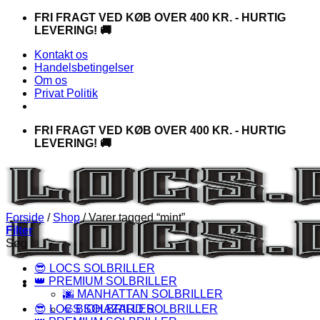
Fortsæt
FRI FRAGT VED KØB OVER 400 KR. - HURTIG
til
LEVERING! 🚚
indhold
Kontakt os
Handelsbetingelser
Om os
Privat Politik
FRI FRAGT VED KØB OVER 400 KR. - HURTIG
LEVERING! 🚚
Forside
/
Shop
/
Varer tagged “mint”
Filter
Søg
😎 LOCS SOLBRILLER
👑 PREMIUM SOLBRILLER
🌆 MANHATTAN SOLBRILLER
😎 LOCS SOLBRILLER
☣️ BIOHAZARD SOLBRILLER