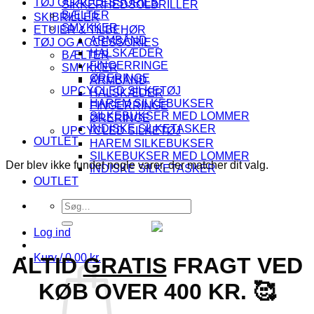
TØJ OG ACCESSORIES
SIKKERHEDSOLBRILLER
BÆLTER
SKIBRILLER
SMYKKER
ETUIER & TILBEHØR
ARMBÅND
TØJ OG ACCESSORIES
HALSKÆDER
BÆLTER
FINGERRINGE
SMYKKER
ØRERINGE
ARMBÅND
UPCYCLED SILKETØJ
HALSKÆDER
HAREM SILKEBUKSER
FINGERRINGE
SILKEBUKSER MED LOMMER
ØRERINGE
INDISKE SILKETASKER
UPCYCLED SILKETØJ
OUTLET
HAREM SILKEBUKSER
SILKEBUKSER MED LOMMER
Der blev ikke fundet nogle varer, der matcher dit valg.
INDISKE SILKETASKER
OUTLET
Søg
efter:
Log ind
Kurv /
0.00
kr.
ALTID
GRATIS
FRAGT VED
KØB OVER 400 KR. 🥰