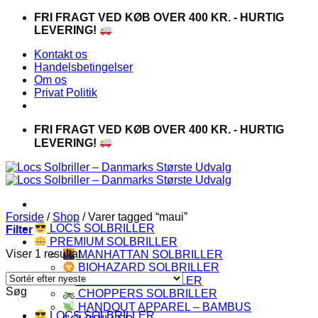
Fortsæt
FRI FRAGT VED KØB OVER 400 KR. - HURTIG
til
LEVERING!
indhold
Kontakt os
Handelsbetingelser
Om os
Privat Politik
FRI FRAGT VED KØB OVER 400 KR. - HURTIG
LEVERING!
Forside
/
Shop
/
Varer tagged “maui”
LOCS SOLBRILLER
Filter
PREMIUM SOLBRILLER
Viser 1 resultat
MANHATTAN SOLBRILLER
BIOHAZARD SOLBRILLER
CAPRAIA SOLBRILLER
Søg
CHOPPERS SOLBRILLER
HANDOUT APPAREL – BAMBUS
LOCS SOLBRILLER