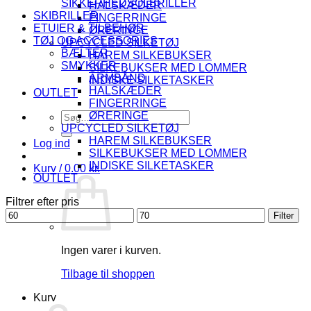
SIKKERHEDSOLBRILLER
HALSKÆDER
SKIBRILLER
FINGERRINGE
ETUIER & TILBEHØR
ØRERINGE
TØJ OG ACCESSORIES
UPCYCLED SILKETØJ
BÆLTER
HAREM SILKEBUKSER
SMYKKER
SILKEBUKSER MED LOMMER
ARMBÅND
INDISKE SILKETASKER
HALSKÆDER
OUTLET
FINGERRINGE
Søg
ØRERINGE
efter:
UPCYCLED SILKETØJ
HAREM SILKEBUKSER
Log ind
SILKEBUKSER MED LOMMER
INDISKE SILKETASKER
Kurv /
0.00
kr.
OUTLET
Filtrer efter pris
Mindste
Højeste
Filter
pris
pris
Ingen varer i kurven.
Tilbage til shoppen
Kurv