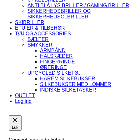
ANTI BLÅ LYS BRILLER / GAMING BRILLER
SIKKERHEDSBRILLER OG
SIKKERHEDSOLBRILLER
SKIBRILLER
ETUIER & TILBEHØR
TØJ OG ACCESSORIES
BÆLTER
SMYKKER
ARMBÅND
HALSKÆDER
FINGERRINGE
ØRERINGE
UPCYCLED SILKETØJ
HAREM SILKEBUKSER
SILKEBUKSER MED LOMMER
INDISKE SILKETASKER
OUTLET
Log ind
Luk
Oversigt over fortrolighed