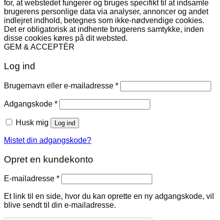
for, at webstedet fungerer og bruges specifikt til at indsamle
brugerens personlige data via analyser, annoncer og andet
indlejret indhold, betegnes som ikke-nødvendige cookies.
Det er obligatorisk at indhente brugerens samtykke, inden
disse cookies køres på dit websted.
GEM & ACCEPTÈR
Log ind
Påkrævet
Brugernavn eller e-mailadresse
*
Påkrævet
Adgangskode
*
Husk mig
Log ind
Mistet din adgangskode?
Opret en kundekonto
Påkrævet
E-mailadresse
*
Et link til en side, hvor du kan oprette en ny adgangskode, vil
blive sendt til din e-mailadresse.