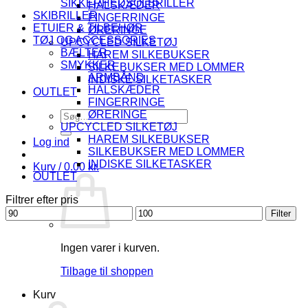
SIKKERHEDSOLBRILLER
HALSKÆDER
SKIBRILLER
FINGERRINGE
ETUIER & TILBEHØR
ØRERINGE
TØJ OG ACCESSORIES
UPCYCLED SILKETØJ
BÆLTER
HAREM SILKEBUKSER
SMYKKER
SILKEBUKSER MED LOMMER
ARMBÅND
INDISKE SILKETASKER
HALSKÆDER
OUTLET
FINGERRINGE
Søg
ØRERINGE
efter:
UPCYCLED SILKETØJ
HAREM SILKEBUKSER
Log ind
SILKEBUKSER MED LOMMER
INDISKE SILKETASKER
Kurv /
0.00
kr.
OUTLET
Filtrer efter pris
Mindste
Højeste
Filter
pris
pris
Ingen varer i kurven.
Tilbage til shoppen
Kurv