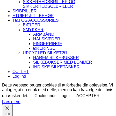
SIKKERHEDSBRILLER OG
SIKKERHEDSOLBRILLER
SKIBRILLER
ETUIER & TILBEHØR
TØJ OG ACCESSORIES
BÆLTER
SMYKKER
ARMBÅND
HALSKÆDER
FINGERRINGE
ØRERINGE
UPCYCLED SILKETØJ
HAREM SILKEBUKSER
SILKEBUKSER MED LOMMER
INDISKE SILKETASKER
OUTLET
Log ind
Dette websted bruger cookies til at forbedre din oplevelse. Vi
antager, at du er ok med dette, men du kan fravælge det, hvis
du ønsker det.
Cookie indstillinger
ACCEPTER
Læs mere
Luk