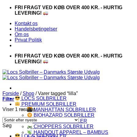
Fortsæt
FRI FRAGT VED KØB OVER 400 KR. - HURTIG
til
LEVERING!
indhold
Kontakt os
Handelsbetingelser
Om os
Privat Politik
FRI FRAGT VED KØB OVER 400 KR. - HURTIG
LEVERING!
Forside
/
Shop
/
Varer tagged “lilla”
LOCS SOLBRILLER
Filter
PREMIUM SOLBRILLER
Viser 1 resultat
MANHATTAN SOLBRILLER
BIOHAZARD SOLBRILLER
CAPRAIA SOLBRILLER
Søg
CHOPPERS SOLBRILLER
HANDOUT APPAREL – BAMBUS
LOCS SOLBRILLER