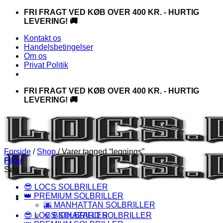
Fortsæt
FRI FRAGT VED KØB OVER 400 KR. - HURTIG
til
LEVERING! 🚚
indhold
Kontakt os
Handelsbetingelser
Om os
Privat Politik
FRI FRAGT VED KØB OVER 400 KR. - HURTIG
LEVERING! 🚚
Forside
/
Shop
/
Varer tagged “leggings”
Filter
Søg
😎 LOCS SOLBRILLER
👑 PREMIUM SOLBRILLER
🌆 MANHATTAN SOLBRILLER
😎 LOCS SOLBRILLER
☣️ BIOHAZARD SOLBRILLER