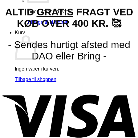
ALTID
GRATIS
FRAGT VED
Ingen varer i kurven.
KØB OVER 400 KR. 🥰
Tilbage til shoppen
Kurv
- Sendes hurtigt afsted med
DAO eller Bring -
Ingen varer i kurven.
Tilbage til shoppen