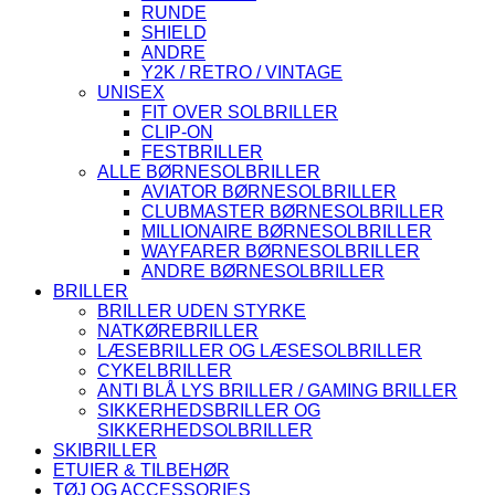
RUNDE
SHIELD
ANDRE
Y2K / RETRO / VINTAGE
UNISEX
FIT OVER SOLBRILLER
CLIP-ON
FESTBRILLER
ALLE BØRNESOLBRILLER
AVIATOR BØRNESOLBRILLER
CLUBMASTER BØRNESOLBRILLER
MILLIONAIRE BØRNESOLBRILLER
WAYFARER BØRNESOLBRILLER
ANDRE BØRNESOLBRILLER
BRILLER
BRILLER UDEN STYRKE
NATKØREBRILLER
LÆSEBRILLER OG LÆSESOLBRILLER
CYKELBRILLER
ANTI BLÅ LYS BRILLER / GAMING BRILLER
SIKKERHEDSBRILLER OG
SIKKERHEDSOLBRILLER
SKIBRILLER
ETUIER & TILBEHØR
TØJ OG ACCESSORIES