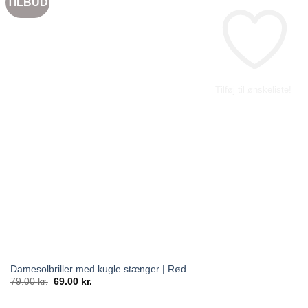
TILBUD
Tilføj til ønskeliste!
Damesolbriller med kugle stænger | Rød
Den
Den
79.00
kr.
69.00
kr.
oprindelige
aktuelle
pris
pris
var:
er: