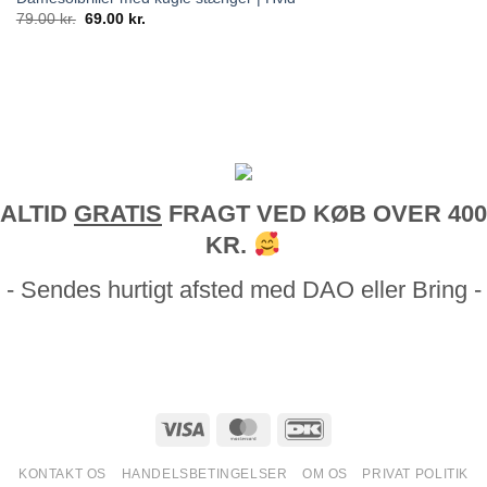
Den
Den
79.00
kr.
69.00
kr.
oprindelige
aktuelle
pris
pris
var:
er:
79.00 kr..
69.00 kr..
ALTID
GRATIS
FRAGT VED KØB OVER 400
KR.
- Sendes hurtigt afsted med DAO eller Bring -
KONTAKT OS
HANDELSBETINGELSER
OM OS
PRIVAT POLITIK