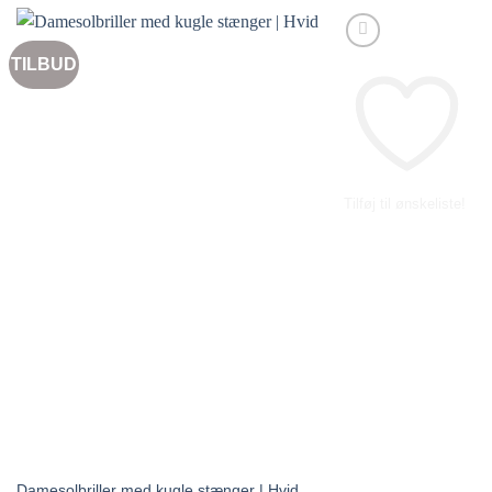
79.00 kr..
69.00 kr..
TILBUD
Tilføj til ønskeliste!
Damesolbriller med kugle stænger | Hvid