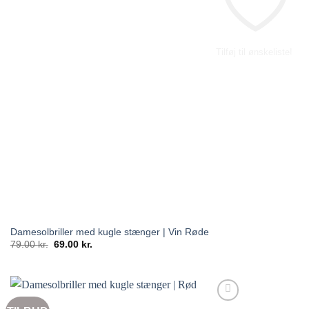
Tilføj til ønskeliste!
Damesolbriller med kugle stænger | Vin Røde
Den
Den
79.00
kr.
69.00
kr.
oprindelige
aktuelle
pris
pris
var:
er:
79.00 kr..
69.00 kr..