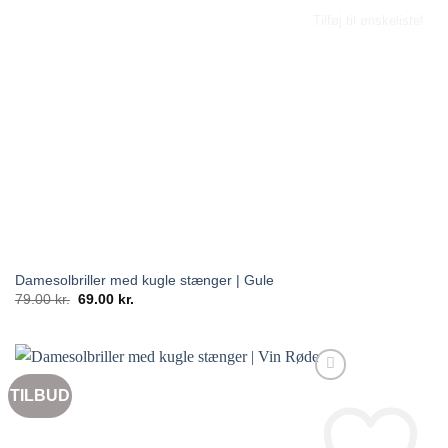
Tilføj til ønskeliste!
Damesolbriller med kugle stænger | Gule
Den
Den
79.00
kr.
69.00
kr.
oprindelige
aktuelle
pris
pris
var:
er:
79.00 kr..
69.00 kr..
TILBUD