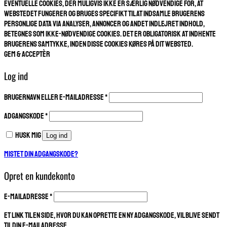
Eventuelle cookies, der muligvis ikke er særlig nødvendige for, at
webstedet fungerer og bruges specifikt til at indsamle brugerens
personlige data via analyser, annoncer og andet indlejret indhold,
betegnes som ikke-nødvendige cookies. Det er obligatorisk at indhente
brugerens samtykke, inden disse cookies køres på dit websted.
GEM & ACCEPTÈR
Log ind
Påkrævet
Brugernavn eller e-mailadresse
*
Påkrævet
Adgangskode
*
Husk mig
Log ind
Mistet din adgangskode?
Opret en kundekonto
Påkrævet
E-mailadresse
*
Et link til en side, hvor du kan oprette en ny adgangskode, vil blive sendt
til din e-mailadresse.