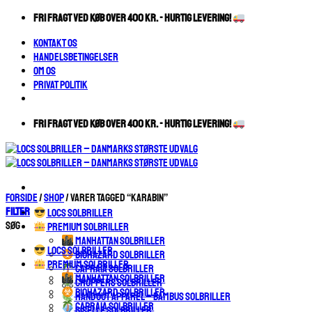
Fortsæt
FRI FRAGT VED KØB OVER 400 KR. - HURTIG LEVERING!
til
Kontakt os
indhold
Handelsbetingelser
Om os
Privat Politik
FRI FRAGT VED KØB OVER 400 KR. - HURTIG LEVERING!
Forside
/
Shop
/
Varer tagged “karabin”
Filter
LOCS SOLBRILLER
Søg
PREMIUM SOLBRILLER
MANHATTAN SOLBRILLER
LOCS SOLBRILLER
BIOHAZARD SOLBRILLER
PREMIUM SOLBRILLER
CAPRAIA SOLBRILLER
MANHATTAN SOLBRILLER
CHOPPERS SOLBRILLER
BIOHAZARD SOLBRILLER
HANDOUT APPAREL – BAMBUS SOLBRILLER
CAPRAIA SOLBRILLER
GISELLE SOLBRILLER