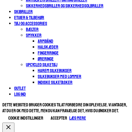
SIKKERHEDSBRILLER OG SIKKERHEDSOLBRILLER
SKIBRILLER
ETUIER & TILBEHØR
TØJ OG ACCESSORIES
BÆLTER
SMYKKER
ARMBÅND
HALSKÆDER
FINGERRINGE
ØRERINGE
UPCYCLED SILKETØJ
HAREM SILKEBUKSER
SILKEBUKSER MED LOMMER
INDISKE SILKETASKER
OUTLET
Log ind
Dette websted bruger cookies til at forbedre din oplevelse. Vi antager,
at du er ok med dette, men du kan fravælge det, hvis du ønsker det.
Cookie indstillinger
ACCEPTER
Læs mere