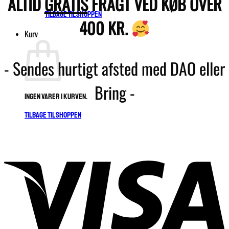
ALTID
GRATIS
FRAGT VED KØB OVER
Tilbage til shoppen
400 KR.
Kurv
- Sendes hurtigt afsted med DAO eller
Bring -
Ingen varer i kurven.
Tilbage til shoppen