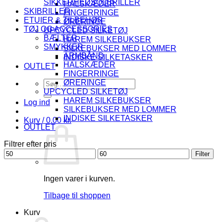
SIKKERHEDSOLBRILLER
HALSKÆDER
SKIBRILLER
FINGERRINGE
ETUIER & TILBEHØR
ØRERINGE
TØJ OG ACCESSORIES
UPCYCLED SILKETØJ
BÆLTER
HAREM SILKEBUKSER
SMYKKER
SILKEBUKSER MED LOMMER
ARMBÅND
INDISKE SILKETASKER
HALSKÆDER
OUTLET
FINGERRINGE
Søg
ØRERINGE
efter:
UPCYCLED SILKETØJ
HAREM SILKEBUKSER
Log ind
SILKEBUKSER MED LOMMER
INDISKE SILKETASKER
Kurv /
0.00
kr.
OUTLET
Filtrer efter pris
Mindste
Højeste
Filter
pris
pris
Ingen varer i kurven.
Tilbage til shoppen
Kurv