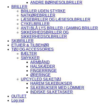
ANDRE BØRNESOLBRILLER
BRILLER
BRILLER UDEN STYRKE
NATKØREBRILLER
LÆSEBRILLER OG LÆSESOLBRILLER
CYKELBRILLER
ANTI BLÅ LYS BRILLER / GAMING BRILLER
SIKKERHEDSBRILLER OG
SIKKERHEDSOLBRILLER
SKIBRILLER
ETUIER & TILBEHØR
TØJ OG ACCESSORIES
BÆLTER
SMYKKER
ARMBÅND
HALSKÆDER
FINGERRINGE
ØRERINGE
UPCYCLED SILKETØJ
HAREM SILKEBUKSER
SILKEBUKSER MED LOMMER
INDISKE SILKETASKER
OUTLET
Log ind