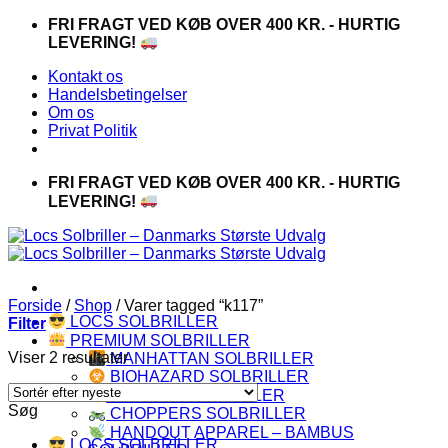
Fortsæt
FRI FRAGT VED KØB OVER 400 KR. - HURTIG
til
LEVERING!
indhold
Kontakt os
Handelsbetingelser
Om os
Privat Politik
FRI FRAGT VED KØB OVER 400 KR. - HURTIG
LEVERING!
Forside
/
Shop
/
Varer tagged “k117”
LOCS SOLBRILLER
Filter
PREMIUM SOLBRILLER
Sorteret
Viser 2 resultater
MANHATTAN SOLBRILLER
efter
BIOHAZARD SOLBRILLER
seneste
CAPRAIA SOLBRILLER
Søg
CHOPPERS SOLBRILLER
HANDOUT APPAREL – BAMBUS
LOCS SOLBRILLER