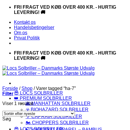
Fortsæt
FRI FRAGT VED KØB OVER 400 KR. - HURTIG
til
LEVERING! 🚚
indhold
Kontakt os
Handelsbetingelser
Om os
Privat Politik
FRI FRAGT VED KØB OVER 400 KR. - HURTIG
LEVERING! 🚚
Forside
/
Shop
/
Varer tagged “ha-7”
😎 LOCS SOLBRILLER
Filter
👑 PREMIUM SOLBRILLER
Viser 1 resultat
🌆 MANHATTAN SOLBRILLER
☣️ BIOHAZARD SOLBRILLER
🌴 CAPRAIA SOLBRILLER
Søg
🏍️ CHOPPERS SOLBRILLER
😎 LOCS SOLBRILLER
🍃 HANDOUT APPAREL – BAMBUS