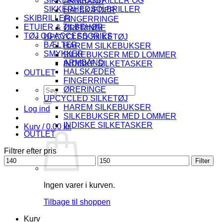
SIKKERHEDSBRILLER OG
ARMBÅND
SIKKERHEDSOLBRILLER
HALSKÆDER
SKIBRILLER
FINGERRINGE
ETUIER & TILBEHØR
ØRERINGE
TØJ OG ACCESSORIES
UPCYCLED SILKETØJ
BÆLTER
HAREM SILKEBUKSER
SMYKKER
SILKEBUKSER MED LOMMER
ARMBÅND
INDISKE SILKETASKER
HALSKÆDER
OUTLET
FINGERRINGE
Søg
ØRERINGE
efter:
UPCYCLED SILKETØJ
HAREM SILKEBUKSER
Log ind
SILKEBUKSER MED LOMMER
INDISKE SILKETASKER
Kurv /
0.00
kr.
OUTLET
Filtrer efter pris
Mindste
Højeste
Filter
pris
pris
Ingen varer i kurven.
Tilbage til shoppen
Kurv