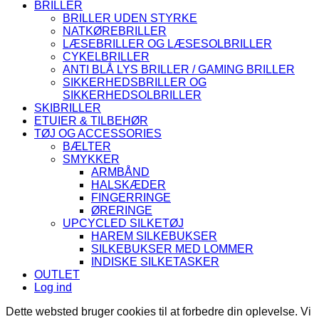
BRILLER
BRILLER UDEN STYRKE
NATKØREBRILLER
LÆSEBRILLER OG LÆSESOLBRILLER
CYKELBRILLER
ANTI BLÅ LYS BRILLER / GAMING BRILLER
SIKKERHEDSBRILLER OG
SIKKERHEDSOLBRILLER
SKIBRILLER
ETUIER & TILBEHØR
TØJ OG ACCESSORIES
BÆLTER
SMYKKER
ARMBÅND
HALSKÆDER
FINGERRINGE
ØRERINGE
UPCYCLED SILKETØJ
HAREM SILKEBUKSER
SILKEBUKSER MED LOMMER
INDISKE SILKETASKER
OUTLET
Log ind
Dette websted bruger cookies til at forbedre din oplevelse. Vi