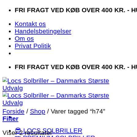
Fortsæt
FRI FRAGT VED KØB OVER 400 KR. - H
til
Kontakt os
indhold
Handelsbetingelser
Om os
Privat Politik
FRI FRAGT VED KØB OVER 400 KR. - H
Forside
/
Shop
/
Varer tagged “h74”
Filter
😎 LOCS SOLBRILLER
Sorteret
Viser 2 resultater