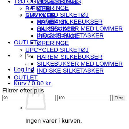
FINGERRINGE
TØJ OG ACCESSORIES
ØRERINGE
BÆLTER
UPCYCLED SILKETØJ
SMYKKER
HAREM SILKEBUKSER
ARMBÅND
SILKEBUKSER MED LOMMER
HALSKÆDER
INDISKE SILKETASKER
FINGERRINGE
OUTLET
ØRERINGE
UPCYCLED SILKETØJ
Søg
HAREM SILKEBUKSER
efter:
SILKEBUKSER MED LOMMER
Log ind
INDISKE SILKETASKER
OUTLET
Kurv /
0.00
kr.
Filtrer efter pris
Mindste
Højeste
Filter
pris
pris
Ingen varer i kurven.