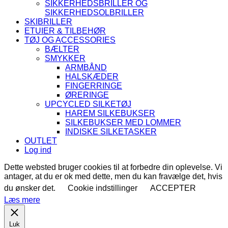
SIKKERHEDSBRILLER OG
SIKKERHEDSOLBRILLER
SKIBRILLER
ETUIER & TILBEHØR
TØJ OG ACCESSORIES
BÆLTER
SMYKKER
ARMBÅND
HALSKÆDER
FINGERRINGE
ØRERINGE
UPCYCLED SILKETØJ
HAREM SILKEBUKSER
SILKEBUKSER MED LOMMER
INDISKE SILKETASKER
OUTLET
Log ind
Dette websted bruger cookies til at forbedre din oplevelse. Vi
antager, at du er ok med dette, men du kan fravælge det, hvis
du ønsker det.
Cookie indstillinger
ACCEPTER
Læs mere
Luk