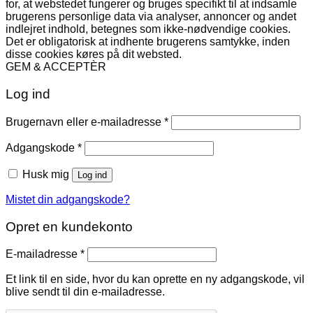
for, at webstedet fungerer og bruges specifikt til at indsamle
brugerens personlige data via analyser, annoncer og andet
indlejret indhold, betegnes som ikke-nødvendige cookies.
Det er obligatorisk at indhente brugerens samtykke, inden
disse cookies køres på dit websted.
GEM & ACCEPTÈR
Log ind
Påkrævet
Brugernavn eller e-mailadresse
*
Påkrævet
Adgangskode
*
Husk mig
Log ind
Mistet din adgangskode?
Opret en kundekonto
Påkrævet
E-mailadresse
*
Et link til en side, hvor du kan oprette en ny adgangskode, vil
blive sendt til din e-mailadresse.