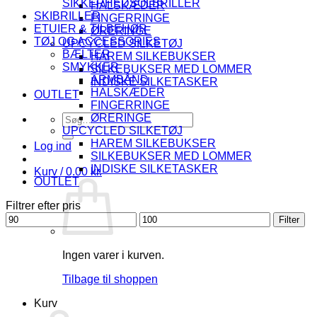
SIKKERHEDSOLBRILLER
HALSKÆDER
SKIBRILLER
FINGERRINGE
ETUIER & TILBEHØR
ØRERINGE
TØJ OG ACCESSORIES
UPCYCLED SILKETØJ
BÆLTER
HAREM SILKEBUKSER
SMYKKER
SILKEBUKSER MED LOMMER
ARMBÅND
INDISKE SILKETASKER
HALSKÆDER
OUTLET
FINGERRINGE
Søg
ØRERINGE
efter:
UPCYCLED SILKETØJ
HAREM SILKEBUKSER
Log ind
SILKEBUKSER MED LOMMER
INDISKE SILKETASKER
Kurv /
0.00
kr.
OUTLET
Filtrer efter pris
Mindste
Højeste
Filter
pris
pris
Ingen varer i kurven.
Tilbage til shoppen
Kurv