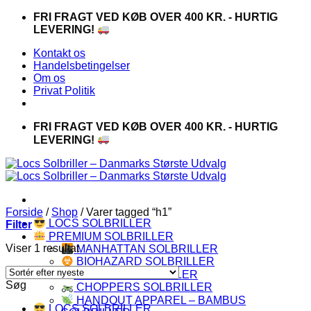
Fortsæt
FRI FRAGT VED KØB OVER 400 KR. - HURTIG
til
LEVERING!
indhold
Kontakt os
Handelsbetingelser
Om os
Privat Politik
FRI FRAGT VED KØB OVER 400 KR. - HURTIG
LEVERING!
Forside
/
Shop
/
Varer tagged “h1”
LOCS SOLBRILLER
Filter
PREMIUM SOLBRILLER
Viser 1 resultat
MANHATTAN SOLBRILLER
BIOHAZARD SOLBRILLER
CAPRAIA SOLBRILLER
Søg
CHOPPERS SOLBRILLER
HANDOUT APPAREL – BAMBUS
LOCS SOLBRILLER